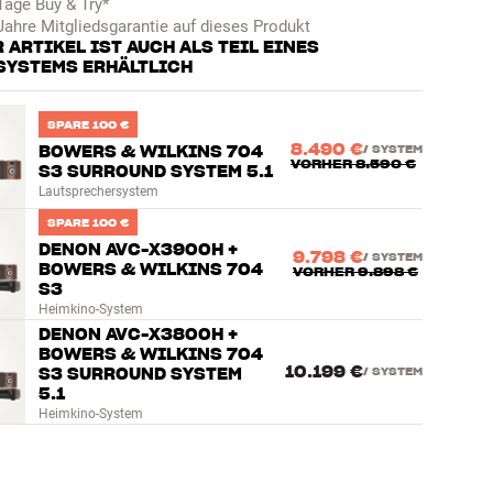
Tage Buy & Try*
Jahre Mitgliedsgarantie auf dieses Produkt
 ARTIKEL IST AUCH ALS TEIL EINES
SYSTEMS ERHÄLTLICH
SPARE 100 €
8.490 €
BOWERS & WILKINS 704
/
SYSTEM
VORHER
8.590 €
S3 SURROUND SYSTEM 5.1
Lautsprechersystem
SPARE 100 €
DENON AVC-X3900H +
9.798 €
/
SYSTEM
BOWERS & WILKINS 704
VORHER
9.898 €
S3
Heimkino-System
DENON AVC-X3800H +
BOWERS & WILKINS 704
10.199 €
S3 SURROUND SYSTEM
/
SYSTEM
5.1
Heimkino-System