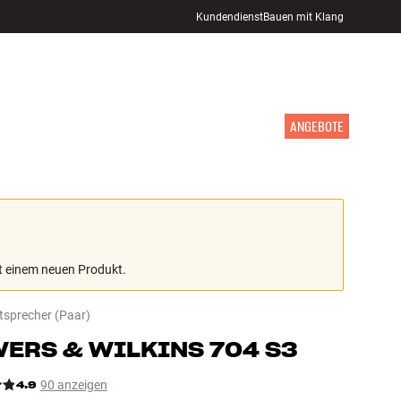
Kundendienst
Bauen mit Klang
STORE FINDEN
ANMELDEN
WARENKORB
INSPIRATION
MARKEN
NEUHEITEN
ANGEBOTE
mit einem neuen Produkt.
tsprecher
(Paar)
ERS & WILKINS
704 S3
4.9
90 anzeigen