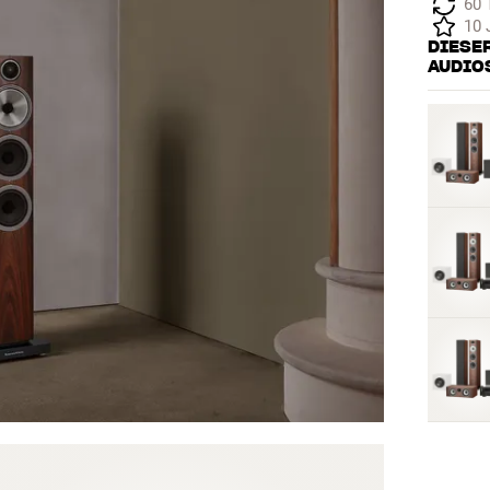
60 
10 
DIESER
AUDIO