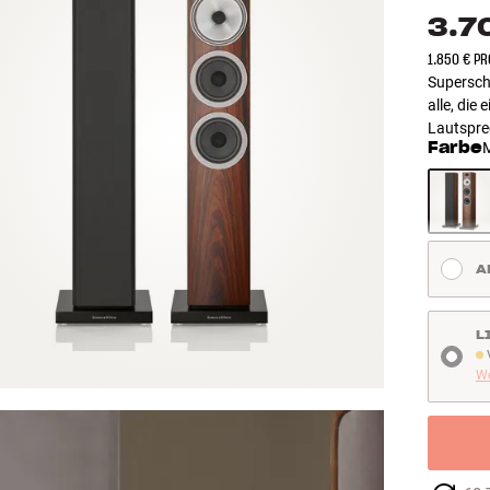
3.7
1.850 € PR
Superschl
alle, die
Lautspre
Farbe
A
L
V
We