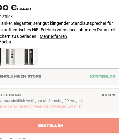
00 €
/
PAAR
O STÜCK.
anker, eleganter, sehr gut klingender Standlautsprecher für
 ein authentisches HiFi-Erlebnis wünschen, ohne den Raum mit
chern zu überladen.
Mehr erfahren
Mocha
BHOLUNG IM STORE
KOSTENLOS
IEFERUNG
AB 0 €
Voraussichtlich verfügbar ab Samstag 29. August
oraussichtlich verfügbar ab Samstag 29. August
rde benachrichtigt, wenn der Artikel auf Lager ist
BESTELLEN