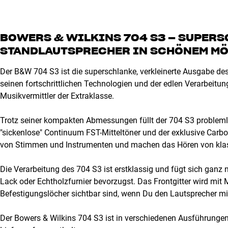
BOWERS & WILKINS 704 S3 – SUPERS
STANDLAUTSPRECHER IN SCHÖNEM MÖ
Der B&W 704 S3 ist die superschlanke, verkleinerte Ausgabe de
seinen fortschrittlichen Technologien und der edlen Verarbeitun
Musikvermittler der Extraklasse.
Trotz seiner kompakten Abmessungen füllt der 704 S3 probleml
"sickenlose" Continuum FST-Mitteltöner und der exklusive Carb
von Stimmen und Instrumenten und machen das Hören von klas
Die Verarbeitung des 704 S3 ist erstklassig und fügt sich ganz 
Lack oder Echtholzfurnier bevorzugst. Das Frontgitter wird mit
Befestigungslöcher sichtbar sind, wenn Du den Lautsprecher mi
Der Bowers & Wilkins 704 S3 ist in verschiedenen Ausführungen 