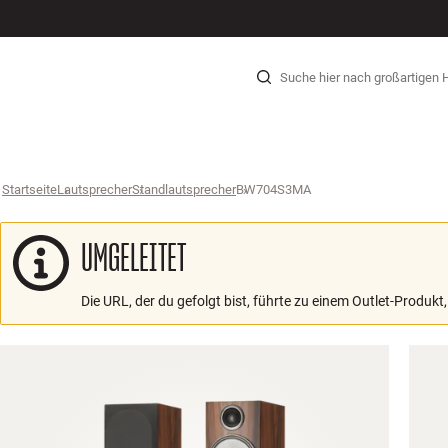
HI-FI
LAUTSPRECHER
PLATTENSPIELER
KOPFHÖRER
SURROUND
TV
SYSTEME
KABEL
Zum Inhalt wechseln
Startseite
Lautsprecher
›
Standlautsprecher
›
BW704S3MA
›
UMGELEITET
Die URL, der du gefolgt bist, führte zu einem Outlet-Produkt,