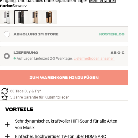
Eingang. Und das alles ohne separate Anlage!
Mehr erfahren
Farbe
Schwarz
ABHOLUNG IM STORE
KOSTENLOS
LIEFERUNG
AB 0 €
Auf Lager. Lieferzeit 2-3 Werktage.
Liefermethoden ansehen
Auf Lager. Lieferzeit 2-3 Werktage
ZUM WARENKORB HINZUFÜGEN
60 Tage Buy & Try*
5 Jahre Garantie für Klubmitglieder
VORTEILE
Sehr dynamischer, kraftvoller HiFi-Sound für alle Arten
von Musik
Einfacher, hochwertiger TV-Ton über HDMI/ARC