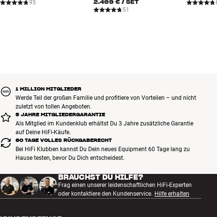
2.499 €
/ SET
95
51
1 MILLION MITGLIEDER
Werde Teil der großen Familie und profitiere von Vorteilen – und nicht
zuletzt von tollen Angeboten.
5 JAHRE MITGLIEDERGARANTIE
Als Mitglied im Kundenklub erhältst Du 3 Jahre zusätzliche Garantie
auf Deine HiFi-Käufe.
60 TAGE VOLLES RÜCKGABERECHT
Bei HiFi Klubben kannst Du Dein neues Equipment 60 Tage lang zu
Hause testen, bevor Du Dich entscheidest.
BRAUCHST DU HILFE?
Frag einen unserer leidenschaftlichen HiFi-Experten
oder kontaktiere den Kundenservice.
Hilfe erhalten