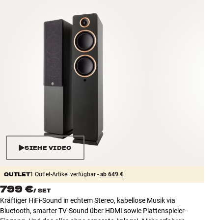
Zubehör
INSPIRATION
MARKEN
NEUHEITEN
ANGEBOTE
Store Finden
Kundendienst
SIEHE VIDEO
Anmelden
Kundendienst
OUTLET
Bauen mit Klang
1 Outlet-Artikel verfügbar -
ab 649 €
799 €
/
SET
Kräftiger HiFi-Sound in echtem Stereo, kabellose Musik via
Bluetooth, smarter TV-Sound über HDMI sowie Plattenspieler-