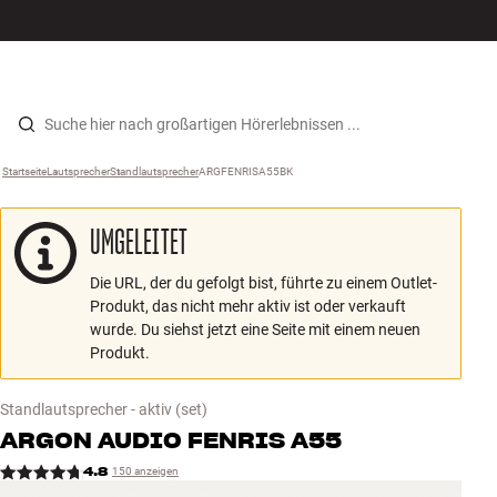
Hi-Fi
MENÜ
STORE FINDEN
ANMELDEN
WARENKORB
Lautsprecher
Zum Inhalt wechseln
Startseite
Lautsprecher
›
Standlautsprecher
›
ARGFENRISA55BK
›
Plattenspieler
UMGELEITET
Kopfhörer
Die URL, der du gefolgt bist, führte zu einem Outlet-
Surround
Produkt, das nicht mehr aktiv ist oder verkauft
wurde. Du siehst jetzt eine Seite mit einem neuen
TV
Produkt.
Systeme
Standlautsprecher - aktiv
(set)
ARGON AUDIO
FENRIS A55
Kabel
4.8
150 anzeigen