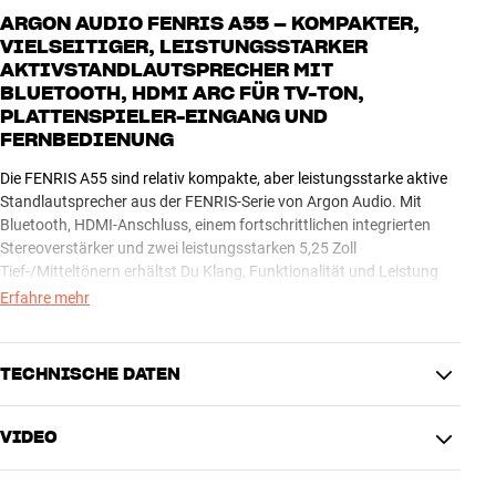
ARGON AUDIO FENRIS A55 – KOMPAKTER,
VIELSEITIGER, LEISTUNGSSTARKER
AKTIVSTANDLAUTSPRECHER MIT
BLUETOOTH, HDMI ARC FÜR TV-TON,
PLATTENSPIELER-EINGANG UND
FERNBEDIENUNG
Die FENRIS A55 sind relativ kompakte, aber leistungsstarke aktive
Standlautsprecher aus der FENRIS-Serie von Argon Audio. Mit
Bluetooth, HDMI-Anschluss, einem fortschrittlichen integrierten
Stereoverstärker und zwei leistungsstarken 5,25 Zoll
Tief-/Mitteltönern erhältst Du Klang, Funktionalität und Leistung
auf höchstem Niveau. Wenn Du noch mehr und besseren Bass
Erfahre mehr
wünscht, kannst Du jederzeit einen separaten Subwoofer
hinzufügen, zum Beispiel den leistungsstarken BASS10 Mk2 von
Argon Audio.
TECHNISCHE DATEN
Die Stofffronten sind magnetisch befestigt, so dass keine
VIDEO
unschönen Löcher sichtbar sind, wenn Du den Lautsprecher lieber
ENRICHER
ohne Front verwenden möchtest, denn darunter verbirgt sich ein
Streaming
Bluetooth
elegantes Design mit Zierringen aus Aluminium.