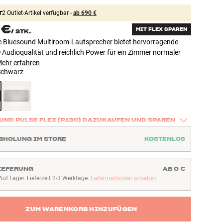
T
2 Outlet-Artikel verfügbar -
ab 690 €
 €
MIT FLEX SPAREN
/
STK.
e Bluesound Multiroom-Lautsprecher bietet hervorragende
 Audioqualität und reichlich Power für ein Zimmer normaler
ehr erfahren
Schwarz
UND PULSE FLEX (P130) DAZUKAUFEN UND SPAREN
eses Produkt zusammen mit einer Bluesound PULSE FLEX 
BHOLUNG IM STORE
KOSTENLOS
d spare 82 €. So bringst Du guten Sound ganz einfach in 
teren Raum – etwa in die Küche, ins Büro oder ins 
mmer.
IEFERUNG
AB 0 €
Auf Lager. Lieferzeit 2-3 Werktage.
Liefermethoden ansehen
ahren
uf Lager. Lieferzeit 2-3 Werktage
ZUM WARENKORB HINZUFÜGEN