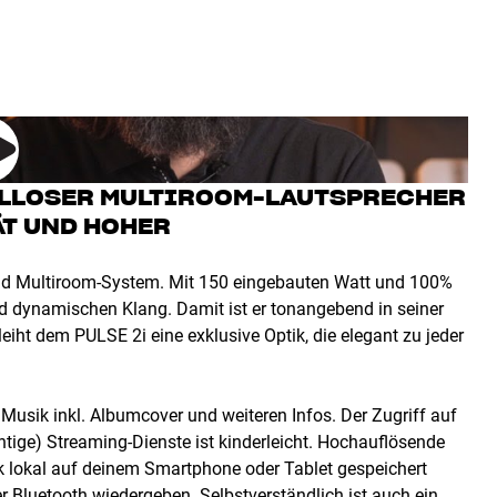
ELLOSER MULTIROOM-LAUTSPRECHER
T UND HOHER
und Multiroom-System. Mit 150 eingebauten Watt und 100%
n und dynamischen Klang. Damit ist er tonangebend in seiner
iht dem PULSE 2i eine exklusive Optik, die elegant zu jeder
 Musik inkl. Albumcover und weiteren Infos. Der Zugriff auf
htige) Streaming-Dienste ist kinderleicht. Hochauflösende
k lokal auf deinem Smartphone oder Tablet gespeichert
er Bluetooth wiedergeben. Selbstverständlich ist auch ein