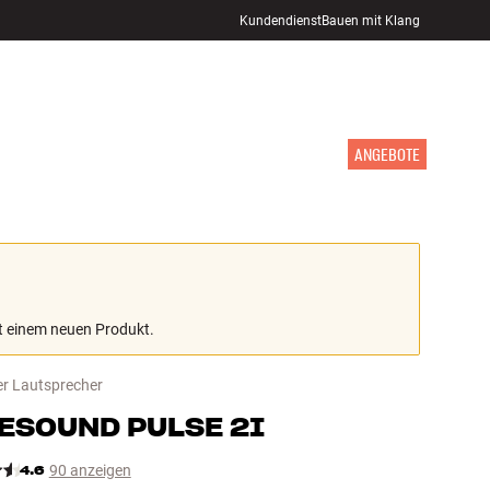
Kundendienst
Bauen mit Klang
STORE FINDEN
ANMELDEN
WARENKORB
INSPIRATION
MARKEN
NEUHEITEN
ANGEBOTE
mit einem neuen Produkt.
er Lautsprecher
ESOUND
PULSE 2I
4.6
90 anzeigen