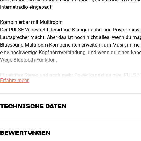
Internetradio eingebaut.
Kombinierbar mit Multiroom
Der PULSE 2i besticht derart mit Klangqualität und Power, dass 
Lautsprecher macht. Aber das ist noch nicht alles. Wenn du m
Bluesound Multiroom-Komponenten erweitern, um Musik in meh
eine hochwertige Kopfhörerverbindung, und wenn du einen kabell
Wege-Bluetooth-Funktion.
Für echtes Stereo und noch mehr Power kannst du zwei PULSE 2i
Erfahre mehr
linker und rechter Stereo-Lautsprecher fungieren. Auf diese We
einer traditionellen Anlage.
Als weitere Besonderheit kannst du den PULSE 2i in Deep-Stand
TECHNISCHE DATEN
Gerät etwa 10 Sekunden drücken, zum Wiederaufwecken genügt 
ist wieder voll da.
BEWERTUNGEN
VERBINDUNGEN
Der PULSE 2i ist in Schwarz oder Weiß erhältlich.
Audioausgang
Minijack/AUX