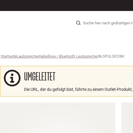
HI-FI
LAUTSPRECHER
PLATTENSPIELER
KOPFHÖRER
SURROUND
TV
SYSTEME
KABEL
Zum Inhalt wechseln
Startseite
Lautsprecher
›
Kabellose / Bluetooth Lautsprecher
›
BLSPULSE2IBK
›
UMGELEITET
Die URL, der du gefolgt bist, führte zu einem Outlet-Produkt,