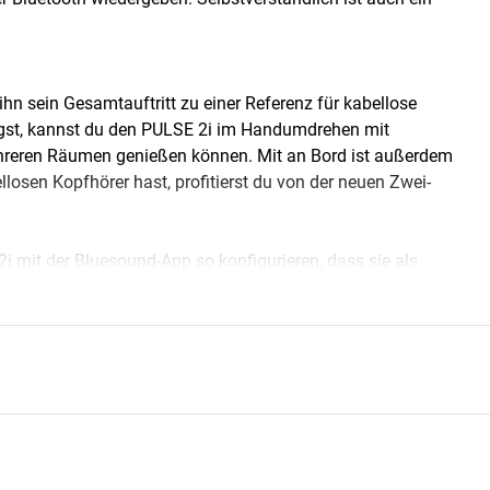
ihn sein Gesamtauftritt zu einer Referenz für kabellose
agst, kannst du den PULSE 2i im Handumdrehen mit
reren Räumen genießen können. Mit an Bord ist außerdem
osen Kopfhörer hast, profitierst du von der neuen Zwei-
 mit der Bluesound-App so konfigurieren, dass sie als
ise bekommst du eine hochwertige kabellose Alternative zu
by (0,5 Watt) versetzen. Zum Aktivieren den Schalter am
ein kurzer Druck auf den selben Schalter und der NODE 2i