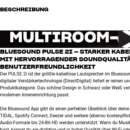
BESCHREIBUNG
BLUESOUND PULSE 2I – STARKER KAB
MIT HERVORRAGENDER SOUNDQUALITÄ
BENUTZERFREUNDLICHKEIT
Der PULSE 2i ist der größte kabellose Lautsprecher im Blueso
digitaler Verstärkertechnologie (DirectDigital) liefert er reine
Produktkategorie. Das schöne Design in Schwarz oder Weiß verle
modernen Inneneinrichtung passt.
Die Bluesound App gibt dir einen perfekten Überblick über deine
TIDAL, Spotify Connect, Deezer und weitere (ebenso kostenpflic
Audio-Formate bis 24-Bit HD werden unterstützt. Wenn du Musi
hast, kannst du sie drahtlos und in hoher Qualität über Wi-Fi od