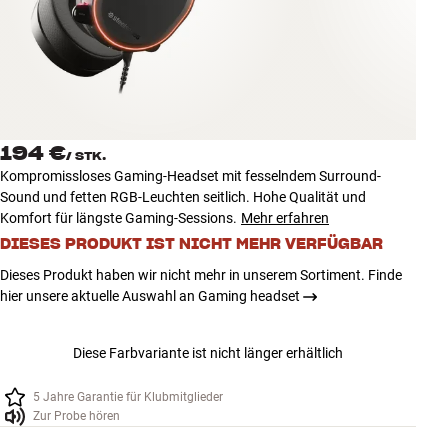
Zubehör
INSPIRATION
MARKEN
194 €
/
STK.
NEUHEITEN
Kompromissloses Gaming-Headset mit fesselndem Surround-
Sound und fetten RGB-Leuchten seitlich. Hohe Qualität und
ANGEBOTE
Komfort für längste Gaming-Sessions.
Mehr erfahren
DIESES PRODUKT IST NICHT MEHR VERFÜGBAR
Store Finden
Dieses Produkt haben wir nicht mehr in unserem Sortiment. Finde
Kundendienst
hier unsere aktuelle Auswahl an Gaming headset
Anmelden
Kundendienst
Diese Farbvariante ist nicht länger erhältlich
Bauen mit Klang
5 Jahre Garantie für Klubmitglieder
Zur Probe hören