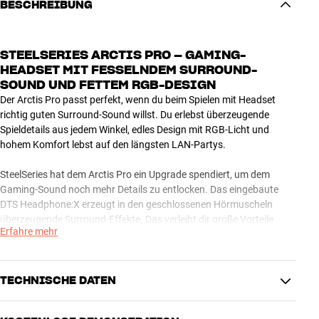
BESCHREIBUNG
STEELSERIES ARCTIS PRO – GAMING-
HEADSET MIT FESSELNDEM SURROUND-
SOUND UND FETTEM RGB-DESIGN
Der Arctis Pro passt perfekt, wenn du beim Spielen mit Headset
richtig guten Surround-Sound willst. Du erlebst überzeugende
Spieldetails aus jedem Winkel, edles Design mit RGB-Licht und
hohem Komfort lebst auf den längsten LAN-Partys.
SteelSeries hat dem Arctis Pro ein Upgrade spendiert, um dem
Gaming-Sound noch mehr Details zu entlocken. Das eingebaute
DTS Headphone:X erzeugt in den geschlossenen Hörmuscheln
überzeugende Surround-Effekte. Das verleiht dir große Vorteile
Erfahre mehr
beim Spielen, wenn du dich wie bei FPS blitzschnell orientieren
musst.
Wenn du online spielst, willst du keine Zeit damit vergeuden, mit
TECHNISCHE DATEN
ALT+TAB in das Team-Chat-Fenster zu wechseln, um die Lautstärke
zu senken, wenn deinen Team-Mates die Ohren rausfallen. Beim