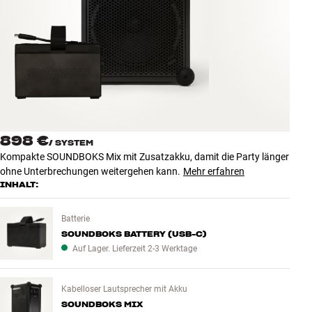
Zubehör
INSPIRATION
MARKEN
NEUHEITEN
898 €
/
SYSTEM
ANGEBOTE
Kompakte SOUNDBOKS Mix mit Zusatzakku, damit die Party länger
ohne Unterbrechungen weitergehen kann.
Mehr erfahren
INHALT:
Store Finden
Kundendienst
Anmelden
Batterie
Kundendienst
SOUNDBOKS BATTERY (USB-C)
Bauen mit Klang
Auf Lager. Lieferzeit 2-3 Werktage
Kabelloser Lautsprecher mit Akku
SOUNDBOKS MIX