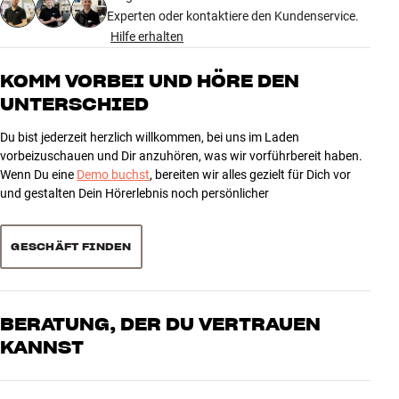
Dieses Bundle bietet dir eine flexible SOUNDBOKS-Lösung mit
Experten oder kontaktiere den Kundenservice.
Bluetooth, Akkubetrieb und zusätzlicher Spielzeit von Anfang an.
Hilfe erhalten
86 anzeigen
Eine naheliegende Wahl, wenn dein Lautsprecher oft mit nach
draußen genommen wird und du besser auf lange Tage und späte
KOMM VORBEI UND HÖRE DEN
Abende vorbereitet sein möchtest. Lies mehr über die einzelnen
5
UNTERSCHIED
75
Produkte auf unseren Produktseiten.
4
6
Du bist jederzeit herzlich willkommen, bei uns im Laden
3
1
vorbeizuschauen und Dir anzuhören, was wir vorführbereit haben.
Wenn Du eine
Demo buchst
, bereiten wir alles gezielt für Dich vor
2
2
und gestalten Dein Hörerlebnis noch persönlicher
1
2
GESCHÄFT FINDEN
Sortieren
BERATUNG, DER DU VERTRAUEN
KANNST
Unsere Mitarbeiter sind echte Enthusiasten, die unsere Produkte
genau kennen und für großartigen Klang brennen – sei es für Musik