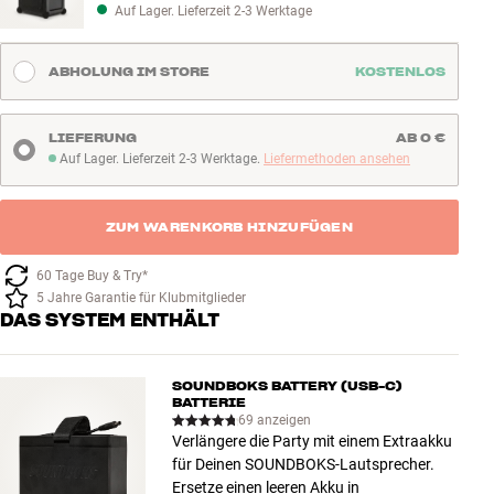
Auf Lager. Lieferzeit 2-3 Werktage
ABHOLUNG IM STORE
KOSTENLOS
LIEFERUNG
AB 0 €
Auf Lager. Lieferzeit 2-3 Werktage.
Liefermethoden ansehen
Auf Lager. Lieferzeit 2-3 Werktage
ZUM WARENKORB HINZUFÜGEN
60 Tage Buy & Try*
5 Jahre Garantie für Klubmitglieder
DAS SYSTEM ENTHÄLT
SOUNDBOKS BATTERY (USB-C)
BATTERIE
69 anzeigen
Verlängere die Party mit einem Extraakku
für Deinen SOUNDBOKS-Lautsprecher.
Ersetze einen leeren Akku in