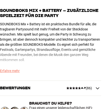
SOUNDBOKS MIX + BATTERY – ZUSÄTZLICHE
SPIELZEIT FÜR DIE PARTY
SOUNDBOKS Mix + Battery ist ein praktisches Bundle für alle, die
tragbaren Partysound mit mehr Freiheit von der Steckdose
wünschen. Mix spielt laut genug, um die Party in Schwung zu
bringen, ist aber dennoch kompakter und leichter zu transportieren
als die größten SOUNDBOKS-Modelle. Es eignet sich perfekt für
Festivals, Gartenpartys, Strandausflüge, Events und gemütliche
Abende mit Freunden, bei denen die Musik den ganzen Weg
mitkommen soll.
Mit einem zusätzlichen SOUNDBOKS Battery in der Tasche kannst
Erfahre mehr
du auf einen frischen Akku wechseln, wenn der erste leer ist. Das
dauert nur wenige Augenblicke, und du musst die Party nicht
unterbrechen, weil der Strom ausgeht. Der Akku kann auch über
BEWERTUNGEN
(
86
)
4.7
USB-C aufgeladen und zur Stromversorgung kompatibler USB-C-
Geräte verwendet werden, was besonders praktisch ist, wenn du
unterwegs bist.
BRAUCHST DU HILFE?
4.7
Frag einen unserer leidenschaftlichen HiFi-