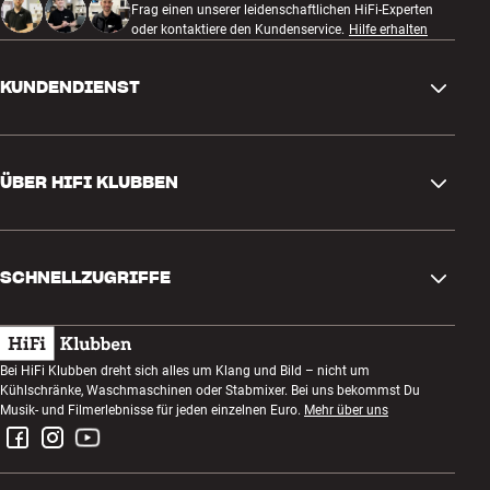
Frag einen unserer leidenschaftlichen HiFi-Experten
oder kontaktiere den Kundenservice.
Hilfe erhalten
KUNDENDIENST
Kontakt
ÜBER HIFI KLUBBEN
Fragen und Antworten
Rückgabe und Reklamation
Store finden
Bestellung widerrufen
SCHNELLZUGRIFFE
Über uns
Lieferung
Kundenklub
Geschenkkarte
AGB
Abend zum Zuhören
Bei HiFi Klubben dreht sich alles um Klang und Bild – nicht um
Bauen mit Klang
Kühlschränke, Waschmaschinen oder Stabmixer. Bei uns bekommst Du
Datenschutzerklärung
Wettbewerbe
Musik- und Filmerlebnisse für jeden einzelnen Euro.
Mehr über uns
Montage und Installation
Impressum
Jobs bei HiFi Klubben
Miete dir eine SOUNDBOKS