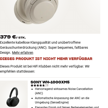
Zubehör
INSPIRATION
MARKEN
379 €
/
STK.
NEUHEITEN
Exzellente kabellose Klangqualität und unübertroffene
Geräuschunterdrückung (ANC). Super bequemes, faltbares
ANGEBOTE
Design.
Mehr erfahren
DIESES PRODUKT IST NICHT MEHR VERFÜGBAR
Store Finden
Dieses Produkt ist bei HiFi Klubben nicht mehr verfügbar. Wir
Kundendienst
empfehlen stattdessen:
Anmelden
Kundendienst
SONY WH-1000XM5
Bauen mit Klang
28
Hervorragend wirksames Noise Cancellation
(ANC)
Automatische Anpassung der ANC an die
Umgebung (SenseEngine)
Elegantes Finish mit feinen Bedienelementen und