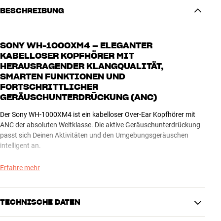
BESCHREIBUNG
SONY WH-1000XM4 – ELEGANTER
KABELLOSER KOPFHÖRER MIT
HERAUSRAGENDER KLANGQUALITÄT,
SMARTEN FUNKTIONEN UND
FORTSCHRITTLICHER
GERÄUSCHUNTERDRÜCKUNG (ANC)
Der Sony WH-1000XM4 ist ein kabelloser Over-Ear Kopfhörer mit
ANC der absoluten Weltklasse. Die aktive Geräuschunterdrückung
passt sich Deinen Aktivitäten und den Umgebungsgeräuschen
intelligent an.
Das äußerst beliebte, EISA-preisgekrönte Vorgängermodell WH-
Erfahre mehr
1000XM3 wurde bereits für die effizienteste aktive
Geräuschreduzierung des Marktes ausgezeichnet. Bei der aktuellen
Generation XM4 ist das ANC noch einmal 20% effizienter. Wenn Du
TECHNISCHE DATEN
Musik in hoher Klangqualität genießen und gleichzeitig maximale
Ruhe vor Umgebungsgeräuschen haben möchtest, wirst Du nichts