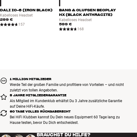
DALI IO-6 (IRON BLACK)
BANG & OLUFSEN BEOPLAY
HX (BLACK ANTHRACITE)
Kabelloses Headset
299 €
Kabelloses Headset
599 €
157
168
1 MILLION MITGLIEDER
Werde Teil der großen Familie und profitiere von Vorteilen – und nicht
zuletzt von tollen Angeboten.
5 JAHRE MITGLIEDERGARANTIE
Als Mitglied im Kundenklub erhältst Du 3 Jahre zusätzliche Garantie
auf Deine HiFi-Käufe.
60 TAGE VOLLES RÜCKGABERECHT
Bei HiFi Klubben kannst Du Dein neues Equipment 60 Tage lang zu
Hause testen, bevor Du Dich entscheidest.
BRAUCHST DU HILFE?