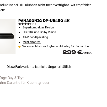
odukt ist bei HiFi Klubben nicht mehr verfügbar. Wir empfehlen
sen:
PANASONIC DP-UB450 4K
45
Superkompaktes Design
HDR10+ und Dolby Vision
4K-Video-Upscaling
Mehr erfahren
Voraussichtlich verfügbar ab Montag 07. September
299 €
/
STK.
Diese Farbvariante ist nicht länger erhältlich
Tage Buy & Try*
ahre Garantie für Klubmitglieder