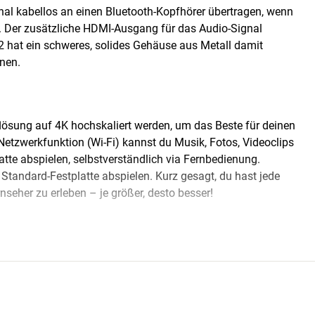
nal kabellos an einen Bluetooth-Kopfhörer übertragen, wenn
n. Der zusätzliche HDMI-Ausgang für das Audio-Signal
2 hat ein schweres, solides Gehäuse aus Metall damit
nnen.
uflösung auf 4K hochskaliert werden, um das Beste für deinen
etzwerkfunktion (Wi-Fi) kannst du Musik, Fotos, Videoclips
te abspielen, selbstverständlich via Fernbedienung.
Standard-Festplatte abspielen. Kurz gesagt, du hast jede
seher zu erleben – je größer, desto besser!
SONDERS FLEXIBLE MÖGLICHKEITEN
sgang ausgestattet. So kannst du Bild und Ton direkt über
für den Receiver angeschlossen hast und musst die Anlage
ch ist, wenn die Kinder mal den Player benutzen wollen.