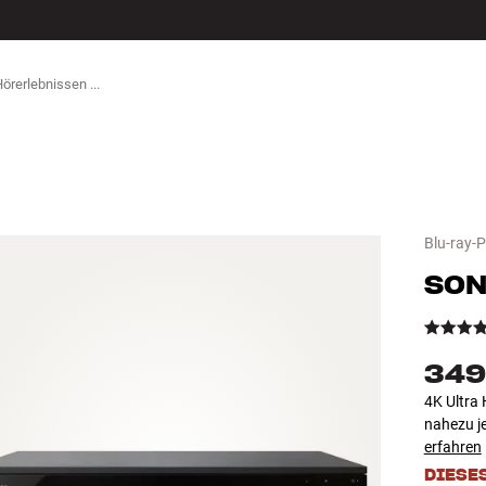
ZUBEHÖR
Blu-ray-P
SON
349
4K Ultra 
nahezu j
erfahren
DIESE