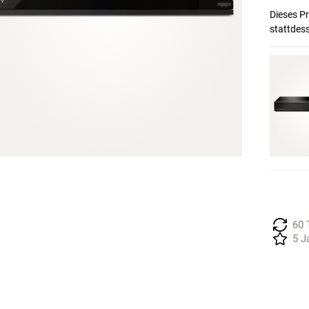
Dieses Pr
stattdes
60 
5 J