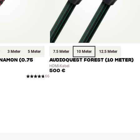
.1) u.a.m.
3 Meter
5 Meter
7.5 Meter
10 Meter
12.5 Meter
NAMON (0.75
AUDIOQUEST FOREST (10 METER)
HDMI-Kabel
500 €
(Bitstream Out), DTS (7.1), SACD/DSD (11,2 MHz), LPCM, FLAC, CD,
66
koaxial)
D, JPEG, MPEG2/4, WMV, Xvid u.a.m.*