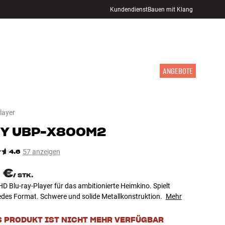
Kundendienst
Bauen mit Klang
STORE FINDEN
ANMELDEN
WARENKORB
INSPIRATION
MARKEN
NEUHEITEN
ANGEBOTE
layer
Y
UBP-X800M2
4.6
57 anzeigen
 €
/
STK.
HD Blu-ray-Player für das ambitionierte Heimkino. Spielt
edes Format. Schwere und solide Metallkonstruktion.
Mehr
S PRODUKT IST NICHT MEHR VERFÜGBAR