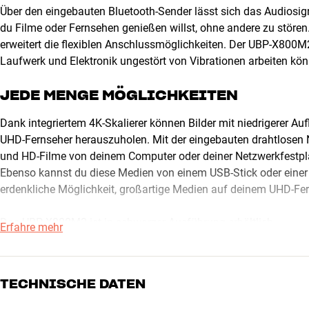
Über den eingebauten Bluetooth-Sender lässt sich das Audiosig
du Filme oder Fernsehen genießen willst, ohne andere zu störe
erweitert die flexiblen Anschlussmöglichkeiten. Der UBP-X800M
Laufwerk und Elektronik ungestört von Vibrationen arbeiten kö
JEDE MENGE MÖGLICHKEITEN
Dank integriertem 4K-Skalierer können Bilder mit niedrigerer A
UHD-Fernseher herauszuholen. Mit der eingebauten drahtlosen N
und HD-Filme von deinem Computer oder deiner Netzwerkfestplat
Ebenso kannst du diese Medien von einem USB-Stick oder einer 
erdenkliche Möglichkeit, großartige Medien auf deinem UHD-Fern
Das UBP-X800M2 ist in schwarzer Ausführung erhältlich.
Erfahre mehr
EXTRA HDMI AUDIO-AUSGANG FÜR BE
Der Sony UBP-X800M2 ist mit einem zusätzlichen HDMI-Audio-Au
TECHNISCHE DATEN
HDMI an dein TV senden, während du parallel den HDMI-Sound 
nicht jedes Mal einschalten, was spät abends oder dann praktis