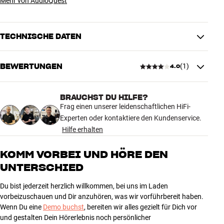
Mehr von AudioQuest
TECHNISCHE DATEN
BEWERTUNGEN
(
1
)
4.0
VERBINDUNGEN
Stecker
HDMI
BRAUCHST DU HILFE?
4.0
Frag einen unserer leidenschaftlichen HiFi-
PRODUKTDATEN
Experten oder kontaktiere den Kundenservice.
Ethernet-kompatibel
Ja
Hilfe erhalten
1 anzeigen
Kabellänge (m)
10
KOMM VORBEI UND HÖRE DEN
MASSE UND DESIGN
5
UNTERSCHIED
0
Farbe
Grün
4
1
Modell / Variante
10 Meter
Du bist jederzeit herzlich willkommen, bei uns im Laden
3
0
Gewicht (kg)
1
vorbeizuschauen und Dir anzuhören, was wir vorführbereit haben.
Wenn Du eine
Demo buchst
, bereiten wir alles gezielt für Dich vor
Gewicht der Verpackung (kg)
1
2
0
und gestalten Dein Hörerlebnis noch persönlicher
20 x 9 x 28,5 cm (breite x höhe x
1
0