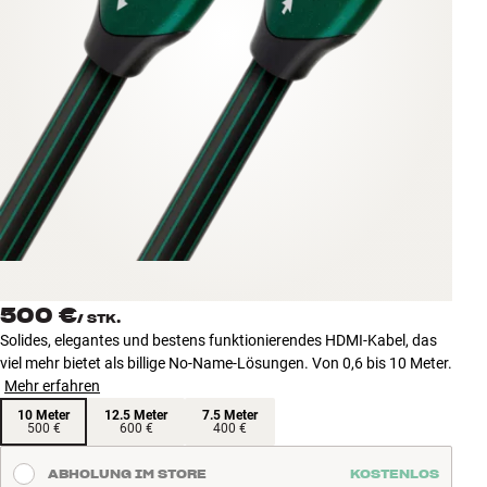
Zubehör
INSPIRATION
MARKEN
NEUHEITEN
ANGEBOTE
Store Finden
500 €
Kundendienst
/
STK.
Solides, elegantes und bestens funktionierendes HDMI-Kabel, das
Anmelden
viel mehr bietet als billige No-Name-Lösungen. Von 0,6 bis 10 Meter.
Kundendienst
Mehr erfahren
Bauen mit Klang
10 Meter
12.5 Meter
7.5 Meter
500 €
600 €
400 €
ABHOLUNG IM STORE
KOSTENLOS