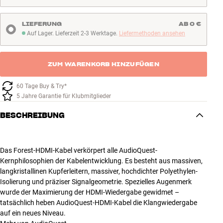
LIEFERUNG
AB 0 €
Auf Lager. Lieferzeit 2-3 Werktage.
Liefermethoden ansehen
Auf Lager. Lieferzeit 2-3 Werktage
ZUM WARENKORB HINZUFÜGEN
60 Tage Buy & Try*
5 Jahre Garantie für Klubmitglieder
BESCHREIBUNG
Das Forest-HDMI-Kabel verkörpert alle AudioQuest-
Kernphilosophien der Kabelentwicklung. Es besteht aus massiven,
langkristallinen Kupferleitern, massiver, hochdichter Polyethylen-
Isolierung und präziser Signalgeometrie. Spezielles Augenmerk
wurde der Maximierung der HDMI-Wiedergabe gewidmet –
tatsächlich heben AudioQuest-HDMI-Kabel die Klangwiedergabe
auf ein neues Niveau.