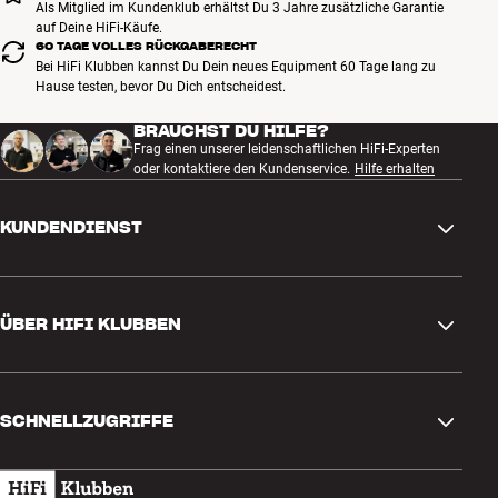
Als Mitglied im Kundenklub erhältst Du 3 Jahre zusätzliche Garantie
auf Deine HiFi-Käufe.
60 TAGE VOLLES RÜCKGABERECHT
Bei HiFi Klubben kannst Du Dein neues Equipment 60 Tage lang zu
Hause testen, bevor Du Dich entscheidest.
BRAUCHST DU HILFE?
Frag einen unserer leidenschaftlichen HiFi-Experten
oder kontaktiere den Kundenservice.
Hilfe erhalten
KUNDENDIENST
Kontakt
ÜBER HIFI KLUBBEN
Fragen und Antworten
Rückgabe und Reklamation
Store finden
Bestellung widerrufen
SCHNELLZUGRIFFE
Über uns
Lieferung
Kundenklub
Geschenkkarte