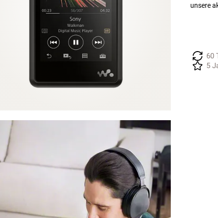
unsere a
60 
5 J