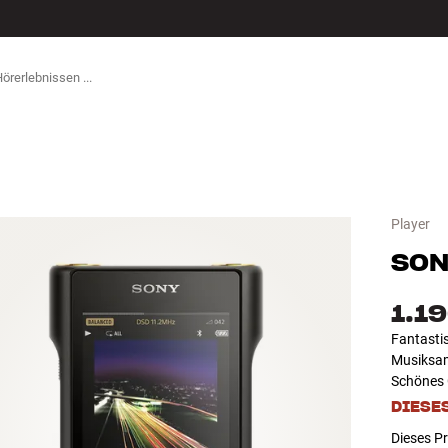
ZUBEHÖR
Player
SON
1.1
Fantasti
Musiksam
Schönes 
DIESE
Dieses Pr