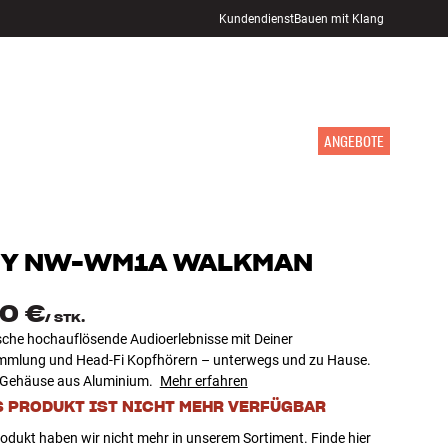
Kundendienst
Bauen mit Klang
STORE FINDEN
ANMELDEN
WARENKORB
INSPIRATION
MARKEN
NEUHEITEN
ANGEBOTE
Y
NW-WM1A WALKMAN
90 €
/
STK.
sche hochauflösende Audioerlebnisse mit Deiner
mlung und Head-Fi Kopfhörern – unterwegs und zu Hause.
Gehäuse aus Aluminium.
Mehr erfahren
S PRODUKT IST NICHT MEHR VERFÜGBAR
odukt haben wir nicht mehr in unserem Sortiment. Finde hier