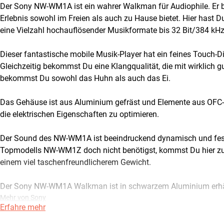
Der Sony NW-WM1A ist ein wahrer Walkman für Audiophile. Er bi
Erlebnis sowohl im Freien als auch zu Hause bietet. Hier has
eine Vielzahl hochauflösender Musikformate bis 32 Bit/384 kH
Dieser fantastische mobile Musik-Player hat ein feines Touch-
Gleichzeitig bekommst Du eine Klangqualität, die mit wirklich g
bekommst Du sowohl das Huhn als auch das Ei.
Das Gehäuse ist aus Aluminium gefräst und Elemente aus OFC-
die elektrischen Eigenschaften zu optimieren.
Der Sound des NW-WM1A ist beeindruckend dynamisch und fess
Topmodells NW-WM1Z doch nicht benötigst, kommst Du hier zu e
einem viel taschenfreundlicherem Gewicht.
Der Sony NW-WM1A Walkman ist in schwarzem Aluminium erhältl
Mehr von Sony
Erfahre mehr