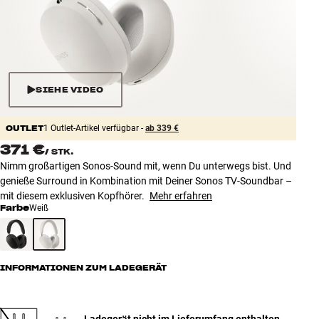
Zubehör
INSPIRATION
MARKEN
SIEHE VIDEO
NEUHEITEN
OUTLET
1 Outlet-Artikel verfügbar -
ab 339 €
371 €
/
STK.
ANGEBOTE
Nimm großartigen Sonos-Sound mit, wenn Du unterwegs bist. Und
genieße Surround in Kombination mit Deiner Sonos TV-Soundbar –
Store Finden
mit diesem exklusiven Kopfhörer.
Mehr erfahren
Kundendienst
Farbe
Weiß
Anmelden
Kundendienst
Bauen mit Klang
INFORMATIONEN ZUM LADEGERÄT
Ladegerät nicht im Lieferumfang enthalten
-