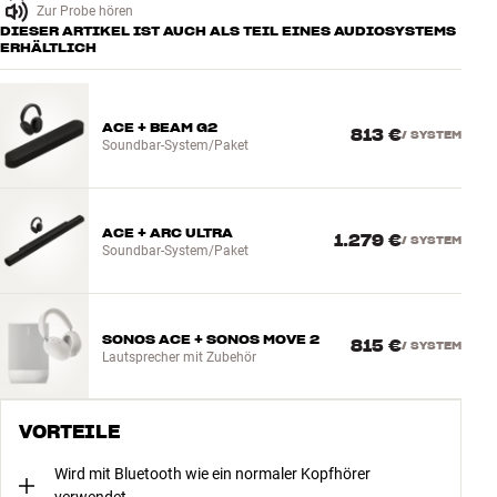
Zur Probe hören
DIESER ARTIKEL IST AUCH ALS TEIL EINES AUDIOSYSTEMS
ERHÄLTLICH
ACE + BEAM G2
813 €
/
SYSTEM
Soundbar-System/Paket
ACE + ARC ULTRA
1.279 €
/
SYSTEM
Soundbar-System/Paket
SONOS ACE + SONOS MOVE 2
815 €
/
SYSTEM
Lautsprecher mit Zubehör
VORTEILE
Wird mit Bluetooth wie ein normaler Kopfhörer