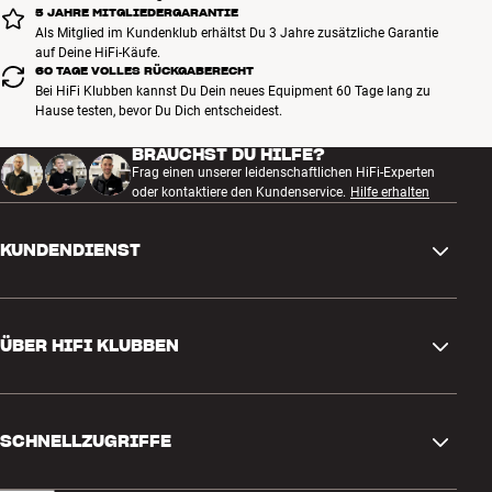
5 JAHRE MITGLIEDERGARANTIE
Als Mitglied im Kundenklub erhältst Du 3 Jahre zusätzliche Garantie
auf Deine HiFi-Käufe.
60 TAGE VOLLES RÜCKGABERECHT
Bei HiFi Klubben kannst Du Dein neues Equipment 60 Tage lang zu
Hause testen, bevor Du Dich entscheidest.
BRAUCHST DU HILFE?
Frag einen unserer leidenschaftlichen HiFi-Experten
oder kontaktiere den Kundenservice.
Hilfe erhalten
KUNDENDIENST
Kontakt
ÜBER HIFI KLUBBEN
Fragen und Antworten
Rückgabe und Reklamation
Store finden
Bestellung widerrufen
SCHNELLZUGRIFFE
Über uns
Lieferung