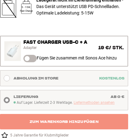
Das Gerät unterstützt USB PD-Schnellladen.
5 - 15W,
Fast Charge
Optimale Ladeleistung: 5-15W
FAST CHARGER USB-C + A
19 €
/
STK.
Adapter
Fügen Sie zusammen mit Sonos Ace hinzu
ABHOLUNG IM STORE
KOSTENLOS
LIEFERUNG
AB 0 €
Auf Lager. Lieferzeit 2-3 Werktage.
Liefermethoden ansehen
Auf Lager. Lieferzeit 2-3 Werktage
ZUM WARENKORB HINZUFÜGEN
5 Jahre Garantie für Klubmitglieder