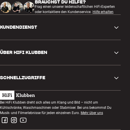
BRAUCHST DU HILFE?
Frag einen unserer leidenschaftlichen HiFi-Experten
oder kontaktiere den Kundenservice.
Hilfe erhalten
KUNDENDIENST
Kontakt
ÜBER HIFI KLUBBEN
Fragen und Antworten
Rückgabe und Reklamation
Store finden
Bestellung widerrufen
SCHNELLZUGRIFFE
Über uns
Lieferung
Kundenklub
Geschenkkarte
AGB
Abend zum Zuhören
Bei HiFi Klubben dreht sich alles um Klang und Bild – nicht um
Bauen mit Klang
Kühlschränke, Waschmaschinen oder Stabmixer. Bei uns bekommst Du
Datenschutzerklärung
Wettbewerbe
Musik- und Filmerlebnisse für jeden einzelnen Euro.
Mehr über uns
Montage und Installation
Impressum
Jobs bei HiFi Klubben
Miete dir eine SOUNDBOKS