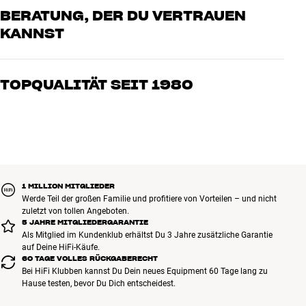
BERATUNG, DER DU VERTRAUEN
Abmessungen, Soundbar: 98,0 x 6,0 x 11,5 cm (BxHxT)
KANNST
Abmessungen Subwoofer: 20,5 x 40,3 x 40,3 cm (BxHxT)
Gewicht: 3,6 kg (Soundbar) / 9,8 kg (Subwoofer)
Unsere Mitarbeiter sind echte Enthusiasten, die unsere Produkte
genau kennen und für großartigen Klang brennen – sei es für Musik
TOPQUALITÄT SEIT 1980
oder Heimkino. Erzähle uns, wovon Du träumst, und wir finden
gemeinsam die Lösung, die zu Deinen Bedürfnissen und Deinem
Alle Produkte von HiFi Klubben für Musik, Heimkino und TV sind
Budget passt
sorgfältig ausgewählt und auf eine lange Lebensdauer ausgelegt.
Gut für Deinen Geldbeutel und die Umwelt.
BUCHE EINEN EXPERTEN
1 MILLION MITGLIEDER
Werde Teil der großen Familie und profitiere von Vorteilen – und nicht
zuletzt von tollen Angeboten.
5 JAHRE MITGLIEDERGARANTIE
Als Mitglied im Kundenklub erhältst Du 3 Jahre zusätzliche Garantie
auf Deine HiFi-Käufe.
60 TAGE VOLLES RÜCKGABERECHT
Bei HiFi Klubben kannst Du Dein neues Equipment 60 Tage lang zu
Hause testen, bevor Du Dich entscheidest.