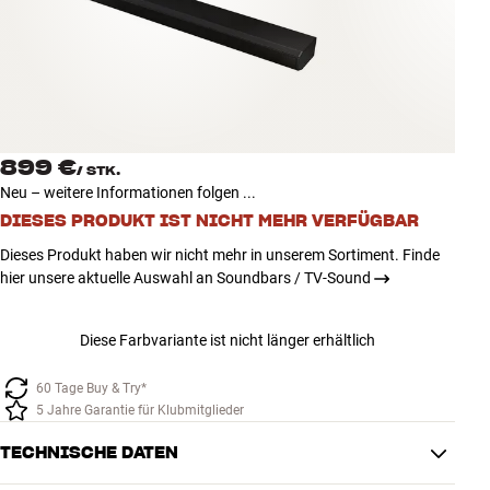
Zubehör
INSPIRATION
MARKEN
899 €
/
STK.
NEUHEITEN
Neu – weitere Informationen folgen ...
DIESES PRODUKT IST NICHT MEHR VERFÜGBAR
ANGEBOTE
Dieses Produkt haben wir nicht mehr in unserem Sortiment. Finde
hier unsere aktuelle Auswahl an Soundbars / TV-Sound
Store Finden
Kundendienst
Diese Farbvariante ist nicht länger erhältlich
Anmelden
Kundendienst
Bauen mit Klang
60 Tage Buy & Try*
5 Jahre Garantie für Klubmitglieder
TECHNISCHE DATEN