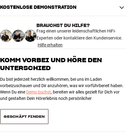
KOSTENLOSE DEMONSTRATION
VERBINDUNGEN
Bluetooth-Empfang, Bluetooth-
Kabellose Übertragung
Ausgabe
BRAUCHST DU HILFE?
Frag einen unserer leidenschaftlichen HiFi-
Experten oder kontaktiere den Kundenservice.
PRODUKTDATEN
Hilfe erhalten
Subwoofer enthalten
Ja
Fernbedienung
Ja
KOMM VORBEI UND HÖRE DEN
Technologien
Alexa, Dolby Atmos
UNTERSCHIED
Sprachsteuerung
Integriert
Du bist jederzeit herzlich willkommen, bei uns im Laden
MASSE UND DESIGN
vorbeizuschauen und Dir anzuhören, was wir vorführbereit haben.
Wenn Du eine
Demo buchst
, bereiten wir alles gezielt für Dich vor
Farbe
Schwarz
und gestalten Dein Hörerlebnis noch persönlicher
Gewicht (kg)
11
Gewicht der Verpackung (kg)
12
27 x 58 x 118 cm (breite x höhe x
GESCHÄFT FINDEN
Maße (Verpackung)
tiefe)
ALLGEMEINE MERKMALE