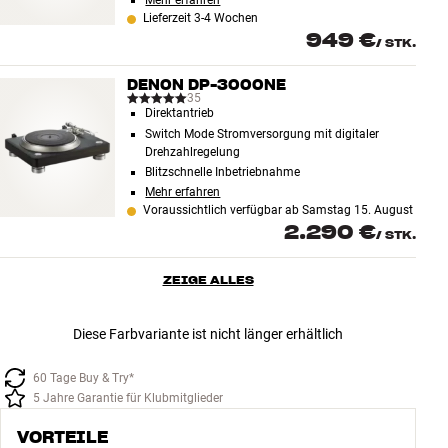
Mehr erfahren
Lieferzeit 3-4 Wochen
949 €
/
STK.
DENON DP-3000NE
35
Direktantrieb
Switch Mode Stromversorgung mit digitaler
Drehzahlregelung
Blitzschnelle Inbetriebnahme
Mehr erfahren
Voraussichtlich verfügbar ab Samstag 15. August
2.290 €
/
STK.
ZEIGE ALLES
Diese Farbvariante ist nicht länger erhältlich
60 Tage Buy & Try*
5 Jahre Garantie für Klubmitglieder
VORTEILE