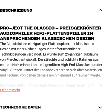
BESCHREIBUNG
PRO-JECT THE CLASSIC – PREISGEKRÖNTER
AUDIOPHILER HIFI-PLATTENSPIELER IN
ANSPRECHENDEM KLASSISCHEM DESIGN
The Classic ist ein einzigartiger Plattenspieler, der klassisches
Design mit einer Reihe ausgesuchter fortschrittlicher
Techniklösungen verbindet. Er wurde zum 25-jährigen Jubiläum
von Pro-Ject entwickelt. Der stilechte und schlichte Rahmen aus
echtem Holz erinnert an die legendären High-End-Klassiker aus der
Vinyl-Blütezeit. Hinter der Fassade verbergen sich aber Materialien
und Technik, von denen damals noch niemand zu träumen wagte.
Die fortschrittliche Technologie bietet beim Klang Details, Offenheit
Erfahre mehr
und Dynamik genau wie bei anderen topmodernen Plattenspielern
dieser Klasse. Hier erhältst du aber einen Hauch an Nostalgie noch
dazu, was den Genuss umso besser macht. Eine fantastische
Leistung von Pro-Ject, die auch mit dem begehrten EISA-Preis als
TECHNISCHE DATEN
„Plattenspieler des Jahres 2016-2017" belohnt wurde.