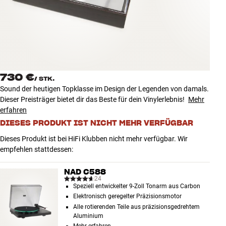
Zubehör
INSPIRATION
MARKEN
730 €
/
STK.
NEUHEITEN
Sound der heutigen Topklasse im Design der Legenden von damals.
Dieser Preisträger bietet dir das Beste für dein Vinylerlebnis!
Mehr
ANGEBOTE
erfahren
DIESES PRODUKT IST NICHT MEHR VERFÜGBAR
Store Finden
Dieses Produkt ist bei HiFi Klubben nicht mehr verfügbar. Wir
Kundendienst
empfehlen stattdessen:
Anmelden
Kundendienst
NAD C588
Bauen mit Klang
24
Speziell entwickelter 9-Zoll Tonarm aus Carbon
Elektronisch geregelter Präzisionsmotor
Alle rotierenden Teile aus präzisionsgedrehtem
Aluminium