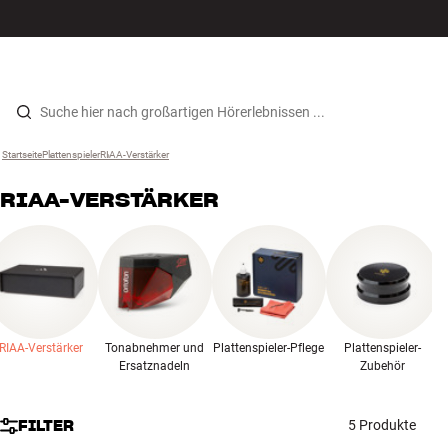
Hi-Fi
MENÜ
STORE FINDEN
ANMELDEN
WARENKORB
Lautsprecher
Zum Inhalt wechseln
Startseite
Plattenspieler
›
RIAA-Verstärker
›
Plattenspieler
RIAA-VERSTÄRKER
Kopfhörer
Surround
TV
RIAA-Verstärker
Tonabnehmer und
Plattenspieler-Pflege
Plattenspieler-
Systeme
Ersatznadeln
Zubehör
Kabel
FILTER
5 Produkte