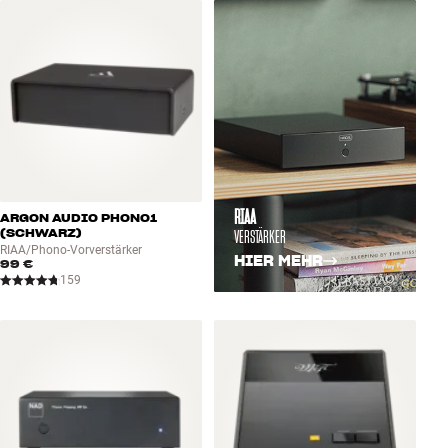
Zubehör
INSPIRATION
MARKEN
NEUHEITEN
RIAA
ARGON AUDIO PHONO1
ANGEBOTE
VERSTÄRKER
(SCHWARZ)
RIAA/Phono-Vorverstärker
HIER MEHR
99 €
Store Finden
159
Kundendienst
Anmelden
Kundendienst
Bauen mit Klang