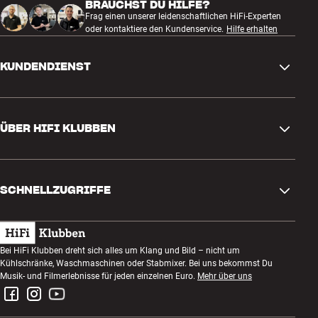
BRAUCHST DU HILFE?
Frag einen unserer leidenschaftlichen HiFi-Experten
oder kontaktiere den Kundenservice.
Hilfe erhalten
KUNDENDIENST
Kontakt
ÜBER HIFI KLUBBEN
Fragen und Antworten
Rückgabe und Reklamation
Store finden
Bestellung widerrufen
SCHNELLZUGRIFFE
Über uns
Lieferung
Kundenklub
Geschenkkarte
AGB
Abend zum Zuhören
Bei HiFi Klubben dreht sich alles um Klang und Bild – nicht um
Bauen mit Klang
Kühlschränke, Waschmaschinen oder Stabmixer. Bei uns bekommst Du
Datenschutzerklärung
Wettbewerbe
Musik- und Filmerlebnisse für jeden einzelnen Euro.
Mehr über uns
Montage und Installation
Impressum
Jobs bei HiFi Klubben
Miete dir eine SOUNDBOKS