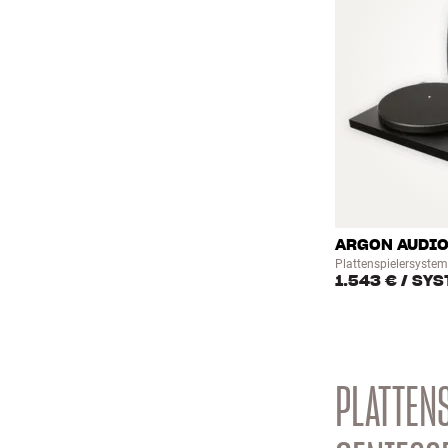
ARGON AUDIO 
Plattenspielersyste
1.543 €
/ SYS
PLATTEN