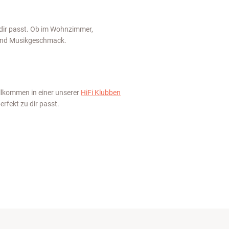
dir passt. Ob im Wohnzimmer,
 und Musikgeschmack.
illkommen in einer unserer
HiFi Klubben
erfekt zu dir passt.