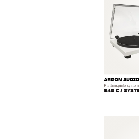
ARGON AUDIO
Plattenspielersyste
948 €
/ SYST