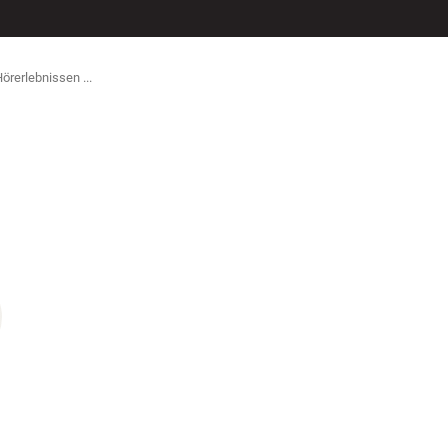
ZUBEHÖR