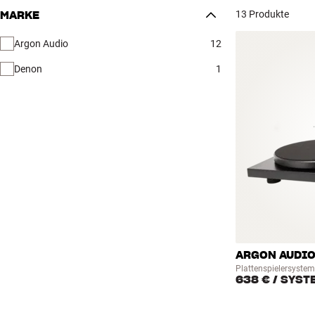
13 Produkte
MARKE
Argon Audio
12
Denon
1
ARGON AUDIO
Plattenspielersyste
638 €
/ SYST