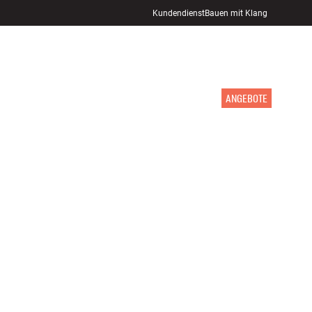
Kundendienst
Bauen mit Klang
STORE FINDEN
ANMELDEN
WARENKORB
INSPIRATION
MARKEN
NEUHEITEN
ANGEBOTE