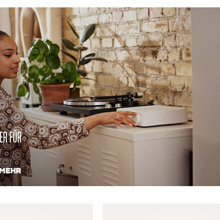
ER FÜR
 MEHR