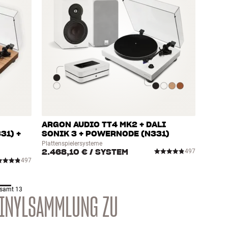
ARGON AUDIO TT4 MK2 + DALI
31) +
SONIK 3 + POWERNODE (N331)
Plattenspielersysteme
2.468,10 €
/ SYSTEM
497
497
esamt 13
 VINYLSAMMLUNG ZU