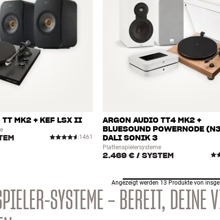
TT MK2 + KEF LSX II
ARGON AUDIO TT4 MK2 +
BLUESOUND POWERNODE (N3
me
TEM
1461
DALI SONIK 3
Plattenspielersysteme
2.469 €
/ SYSTEM
Angezeigt werden 13 Produkte von insg
SPIELER-SYSTEME – BEREIT, DEINE