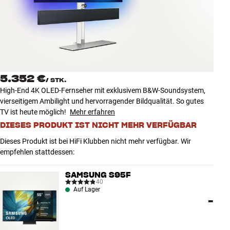
Zubehör
INSPIRATION
MARKEN
5.352 €
/
STK.
NEUHEITEN
High-End 4K OLED-Fernseher mit exklusivem B&W-Soundsystem,
vierseitigem Ambilight und hervorragender Bildqualität. So gutes
ANGEBOTE
TV ist heute möglich!
Mehr erfahren
DIESES PRODUKT IST NICHT MEHR VERFÜGBAR
Store Finden
Dieses Produkt ist bei HiFi Klubben nicht mehr verfügbar. Wir
Kundendienst
empfehlen stattdessen:
Anmelden
Kundendienst
SAMSUNG S95F
Bauen mit Klang
40
Auf Lager
-