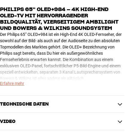
PHILIPS 65“ OLED+984 – 4K HIGH-END
OLED-TV MIT HERVORRAGENDER
BILDQUALITÄT, VIERSEITIGEM AMBILIGHT
UND BOWERS & WILKINS SOUNDSYSTEM
Der Philips 65“ OLED+984 ist ein High-End 4K OLED-Fernseher, der
sowohl auf der Bild- als auch auf der Audioseite zu den absoluten
Topmodellen des Marktes gehört. Die OLED+ Bezeichnung von
Philips sagt bereits, dass Du hier ein außergewöhnliches
Fernseherlebnis erwarten kannst. Die Kombination aus einem
exklusiven OLED-Panel, fortschrittlicher P5-Bild-Engine und einem
speziell entwickelten, separaten 3 Kanal Lautsprechersystem von
Bowers & Wilkins ist alles andere als alltäglich.
Erfahre mehr
On Top bietet Philips ein vierseitiges Ambilight-System, das über
LEDs an den Seiten des Fernsehgeräts die dahinterliegende Wand in
ein Farbspiel taucht, das die Ereignisse auf dem Bildschirm
TECHNISCHE DATEN
widerspiegelt. Wenn Dein Philips vor einer Wand steht, kannst Du
Dich auf ein buchstäblich brandneues Fernseherlebnis freuen, bei
VIDEO
dem Drehbuch und Ambilight Dich gleichermassen packen. Solltest
SMART TV
Du lieber ein cleanes Fernsehbild bevorzugen, lässt sich Ambilight
USB Recording
Ja