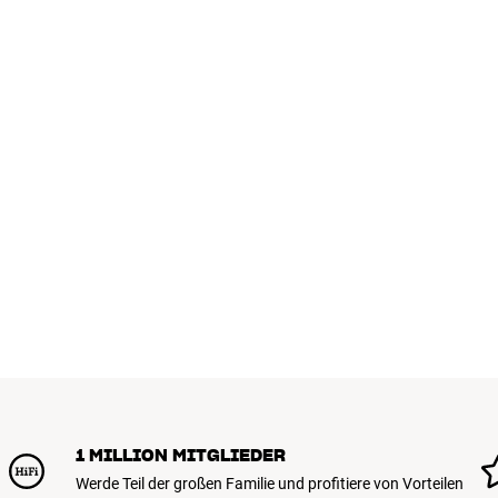
Farbe :
Größe :
S-video :
Component :
Composit :
DLP-Chip (nur für DLP) :
Leistungsaufnahme :
HDMI :
Lampengarantie :
Helligkeit :
Auflösung :
Scart/RGB :
Technologie :
VGA :
1 MILLION MITGLIEDER
Werde Teil der großen Familie und profitiere von Vorteilen