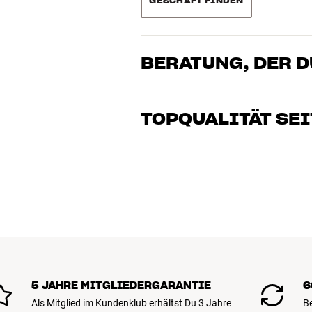
GESCHÄFT FINDEN
BERATUNG, DER 
Unsere Mitarbeiter sind echte Enthusia
Klang brennen – sei es für Musik oder H
TOPQUALITÄT SEI
gemeinsam die Lösung, die zu Deinen B
Alle Produkte von HiFi Klubben für Musi
lange Lebensdauer ausgelegt. Gut für D
BUCHE EINEN EXPERTEN
5 JAHRE MITGLIEDERGARANTIE
6
Als Mitglied im Kundenklub erhältst Du 3 Jahre
B