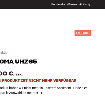
Kundendienst
Bauen mit Klang
STORE FINDEN
ANMELDEN
WARENKORB
INSPIRATION
MARKEN
NEUHEITEN
ANGEBOTE
jektion
TOMA
UHZ65
00 €
/
STK.
S PRODUKT IST NICHT MEHR VERFÜGBAR
odukt haben wir nicht mehr in unserem Sortiment. Finde hier
ktuelle Auswahl an Beamer