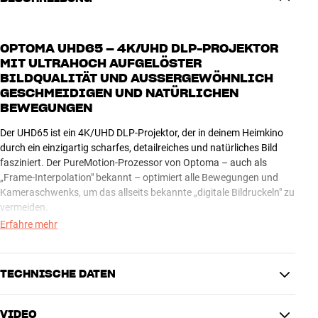
OPTOMA UHD65 – 4K/UHD DLP-PROJEKTOR
MIT ULTRAHOCH AUFGELÖSTER
BILDQUALITÄT UND AUSSERGEWÖHNLICH G
ESCHMEIDIGEN UND NATÜRLICHEN B
EWEGUNGEN
Der UHD65 ist ein 4K/UHD DLP-Projektor, der in deinem Heimkino
durch ein einzigartig scharfes, detailreiches und natürliches Bild
fasziniert. Der PureMotion-Prozessor von Optoma – auch als
„Frame-Interpolation" bekannt – optimiert alle Bewegungen und
Kameraschwenks, um das allseits bekannte „digitale Bildruckeln" zu
vermeiden.
Erfahre mehr
Gegenüber einem Projektor ohne diese Funktion sind die
Verbesserungen markant. Wenn du aus UHD Blu-ray und 4K-
Streamingdiensten wirklich alles herausholen willst, musst du dir
TECHNISCHE DATEN
PureMotion gönnen. Auf der großen Leinwand im Heimkino zeigt
sich zweifelsfrei, dass es ein großer Schritt nach vorne ist.
VIDEO