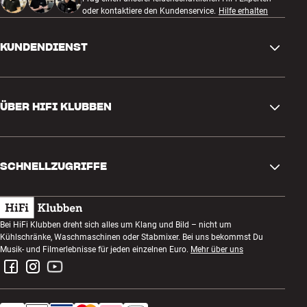
oder kontaktiere den Kundenservice.
Hilfe erhalten
KUNDENDIENST
Kontakt
ÜBER HIFI KLUBBEN
Fragen und Antworten
Rückgabe und Reklamation
Store finden
Bestellung widerrufen
SCHNELLZUGRIFFE
Über uns
Lieferung
Kundenklub
Geschenkkarte
AGB
Abend zum Zuhören
Bei HiFi Klubben dreht sich alles um Klang und Bild – nicht um
Bauen mit Klang
Kühlschränke, Waschmaschinen oder Stabmixer. Bei uns bekommst Du
Datenschutzerklärung
Wettbewerbe
Musik- und Filmerlebnisse für jeden einzelnen Euro.
Mehr über uns
Montage und Installation
Impressum
Jobs bei HiFi Klubben
Miete dir eine SOUNDBOKS