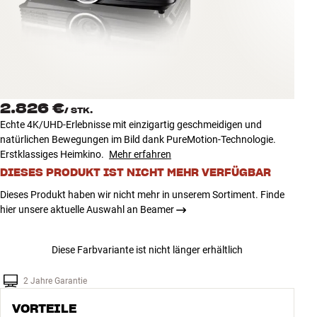
Zubehör
INSPIRATION
MARKEN
2.826 €
/
STK.
NEUHEITEN
Echte 4K/UHD-Erlebnisse mit einzigartig geschmeidigen und
natürlichen Bewegungen im Bild dank PureMotion-Technologie.
ANGEBOTE
Erstklassiges Heimkino.
Mehr erfahren
DIESES PRODUKT IST NICHT MEHR VERFÜGBAR
Store Finden
Dieses Produkt haben wir nicht mehr in unserem Sortiment. Finde
Kundendienst
hier unsere aktuelle Auswahl an Beamer
Anmelden
Kundendienst
Diese Farbvariante ist nicht länger erhältlich
Bauen mit Klang
2 Jahre Garantie
VORTEILE