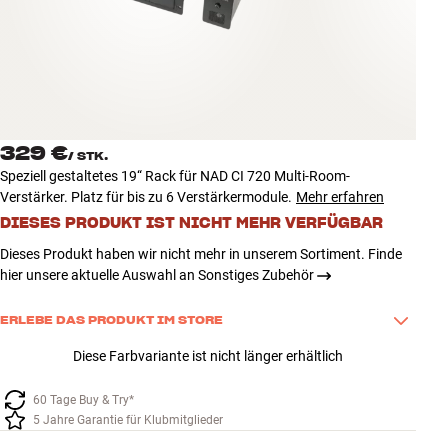
Zubehör
INSPIRATION
MARKEN
329 €
/
STK.
NEUHEITEN
Speziell gestaltetes 19“ Rack für NAD CI 720 Multi-Room-
Verstärker. Platz für bis zu 6 Verstärkermodule.
Mehr erfahren
ANGEBOTE
DIESES PRODUKT IST NICHT MEHR VERFÜGBAR
Dieses Produkt haben wir nicht mehr in unserem Sortiment. Finde
Store Finden
hier unsere aktuelle Auswahl an Sonstiges Zubehör
Kundendienst
Anmelden
ERLEBE DAS PRODUKT IM STORE
Kundendienst
Besuche einen unserer ausgewählten Stores, um dieses Produkt zu 
Bauen mit Klang
Diese Farbvariante ist nicht länger erhältlich
testen oder zu kaufen. Klicke auf „Im Store erleben“, um zu sehen, in 
welchen Stores das Produkt gerade ausgestellt ist. Nutze den Chat 
60 Tage Buy & Try*
auf der Website oder wende Dich an unseren Kundenservice - wir 
5 Jahre Garantie für Klubmitglieder
helfen Dir gerne weiter!