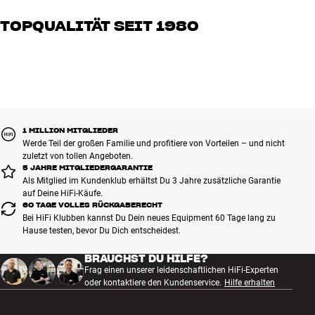
genau kennen und für großartigen Klang brennen – sei es für Musik
TOPQUALITÄT SEIT 1980
oder Heimkino. Erzähle uns, wovon Du träumst, und wir finden
gemeinsam die Lösung, die zu Deinen Bedürfnissen und Deinem
Alle Produkte von HiFi Klubben für Musik, Heimkino und TV sind
Budget passt
sorgfältig ausgewählt und auf eine lange Lebensdauer ausgelegt.
Gut für Deinen Geldbeutel und die Umwelt.
BUCHE EINEN EXPERTEN
1 MILLION MITGLIEDER
Werde Teil der großen Familie und profitiere von Vorteilen – und nicht
zuletzt von tollen Angeboten.
5 JAHRE MITGLIEDERGARANTIE
Als Mitglied im Kundenklub erhältst Du 3 Jahre zusätzliche Garantie
auf Deine HiFi-Käufe.
60 TAGE VOLLES RÜCKGABERECHT
Bei HiFi Klubben kannst Du Dein neues Equipment 60 Tage lang zu
Hause testen, bevor Du Dich entscheidest.
BRAUCHST DU HILFE?
Frag einen unserer leidenschaftlichen HiFi-Experten
oder kontaktiere den Kundenservice.
Hilfe erhalten