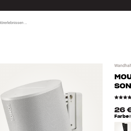
ZUBEHÖR
Wandhalt
MO
SON
26 
Farbe