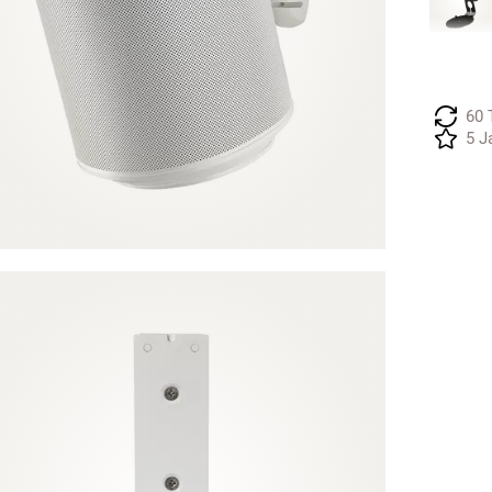
60 
5 J