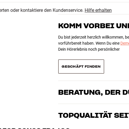
4.5
2
erten oder kontaktiere den Kundenservice.
Hilfe erhalten
1
14 anzeigen
1
KOMM VORBEI UN
0
Du bist jederzeit herzlich willkommen, 
vorführbereit haben. Wenn Du eine
Demo
Dein Hörerlebnis noch persönlicher
Sortieren
GESCHÄFT FINDEN
BERATUNG, DER 
Unsere Mitarbeiter sind echte Enthusia
Klang brennen – sei es für Musik oder H
TOPQUALITÄT SEI
gemeinsam die Lösung, die zu Deinen B
Alle Produkte von HiFi Klubben für Musi