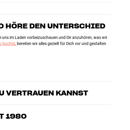
D HÖRE DEN UNTERSCHIED
bei uns im Laden vorbeizuschauen und Dir anzuhören, was wir
 buchst
, bereiten wir alles gezielt für Dich vor und gestalten
DU VERTRAUEN KANNST
sten, die unsere Produkte genau kennen und für großartigen
eimkino. Erzähle uns, wovon Du träumst, und wir finden
T 1980
edürfnissen und Deinem Budget passt
k, Heimkino und TV sind sorgfältig ausgewählt und auf eine