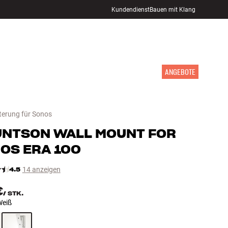
Kundendienst
Bauen mit Klang
STORE FINDEN
ANMELDEN
WARENKORB
INSPIRATION
MARKEN
NEUHEITEN
ANGEBOTE
erung für Sonos
UNTSON
WALL MOUNT FOR
OS ERA 100
4.5
14 anzeigen
€
/
STK.
Weiß