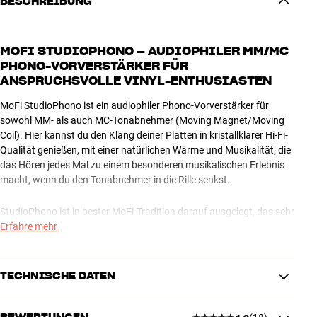
BESCHREIBUNG
MOFI STUDIOPHONO – AUDIOPHILER MM/MC
PHONO-VORVERSTÄRKER FÜR
ANSPRUCHSVOLLE VINYL-ENTHUSIASTEN
MoFi StudioPhono ist ein audiophiler Phono-Vorverstärker für
sowohl MM- als auch MC-Tonabnehmer (Moving Magnet/Moving
Coil). Hier kannst du den Klang deiner Platten in kristallklarer Hi-Fi-
Qualität genießen, mit einer natürlichen Wärme und Musikalität, die
das Hören jedes Mal zu einem besonderen musikalischen Erlebnis
macht, wenn du den Tonabnehmer in die Rille senkst.
StudioPhono ist in bester MoFi-Tradition darauf ausgelegt, das sehr
schwache Signal vom Tonabnehmer so präzise wie möglich
Erfahre mehr
wiederzugeben. Er ist nicht ganz so enthüllend und analytisch im
Klang wie das exklusivere MoFi UltraPhono Modell, was ihn im
Gegenzug einfacher mit Geräten in der günstigeren Klasse
TECHNISCHE DATEN
kombinieren lässt. Im Vergleich zum UltraPhono musst du auch auf
den eingebauten Klasse A Kopfhörerverstärker verzichten.