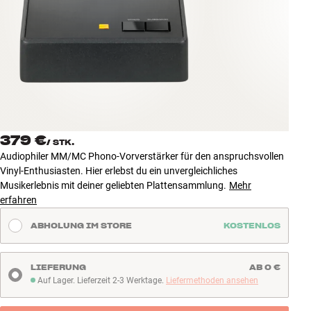
Zubehör
INSPIRATION
MARKEN
NEUHEITEN
379 €
/
STK.
ANGEBOTE
Audiophiler MM/MC Phono-Vorverstärker für den anspruchsvollen
Vinyl-Enthusiasten. Hier erlebst du ein unvergleichliches
Musikerlebnis mit deiner geliebten Plattensammlung.
Mehr
Store Finden
erfahren
Kundendienst
Anmelden
ABHOLUNG IM STORE
KOSTENLOS
Kundendienst
Bauen mit Klang
LIEFERUNG
AB 0 €
Auf Lager. Lieferzeit 2-3 Werktage.
Liefermethoden ansehen
Auf Lager. Lieferzeit 2-3 Werktage