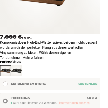
Zubehör
INSPIRATION
MARKEN
7.999 €
/
STK.
NEUHEITEN
Kompromissloser High-End-Plattenspieler, bei dem nichts gespart
wurde, um dir den perfekten Klang aus deiner wertvollen
ANGEBOTE
Vinylsammlung zu bieten. Wähle deinen eigenen
Tonabnehmer.
Mehr erfahren
Farbe
Walnuss
Store Finden
Kundendienst
Anmelden
Kundendienst
ABHOLUNG IM STORE
KOSTENLOS
Bauen mit Klang
LIEFERUNG
AB 0 €
Auf Lager. Lieferzeit 2-3 Werktage.
Liefermethoden ansehen
Auf Lager. Lieferzeit 2-3 Werktage