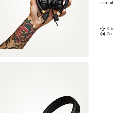
unsere a
5 J
Zur