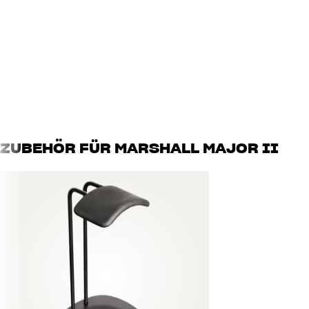
Kabellänge : 2 Meter Spiralkabel
Empfindlichkeit : 99 dB
Mitgelieferte Adapter : Nein
Typ : Geschlossener Kopfhörer (dynamisch)
Frequenzbereich : 10-20,000Hz
Handgefertigte 40-mm-Treiber
Fernbedienung/Mikrofon für Smartphone/Tablet am Kabel
Faltdesign
* Der Major II besitzt am Kabel Mikrofon und Fernbedienung, die mit ein
ZUBEHÖR FÜR MARSHALL MAJOR II
unserem Ladengeschäft gerne ausprobieren, ob die Fernbedienung mit