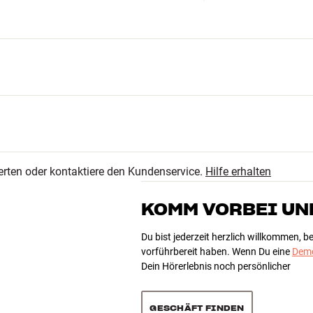
e mit einigen Smartphones (iOS/Android) funktionieren
en, ob die Fernbedienung mit deinem Smartphone
erten oder kontaktiere den Kundenservice.
Hilfe erhalten
KOMM VORBEI UN
 tiefe)
Du bist jederzeit herzlich willkommen, 
vorführbereit haben. Wenn Du eine
Demo
Dein Hörerlebnis noch persönlicher
GESCHÄFT FINDEN