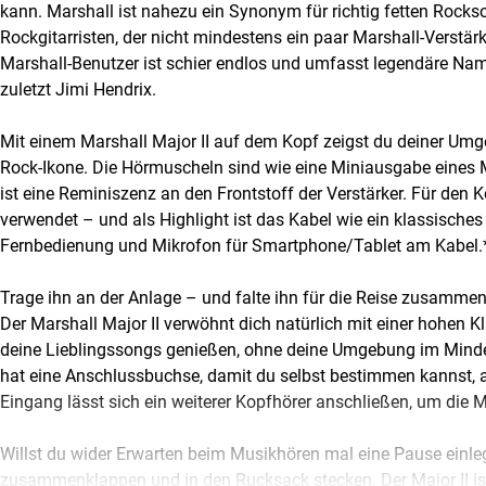
kann. Marshall ist nahezu ein Synonym für richtig fetten Roc
Rockgitarristen, der nicht mindestens ein paar Marshall-Verstärk
Marshall-Benutzer ist schier endlos und umfasst legendäre Nam
zuletzt Jimi Hendrix.
Mit einem Marshall Major II auf dem Kopf zeigst du deiner Um
Rock-Ikone. Die Hörmuscheln sind wie eine Miniausgabe eines Ma
ist eine Reminiszenz an den Frontstoff der Verstärker. Für den 
verwendet – und als Highlight ist das Kabel wie ein klassische
Fernbedienung und Mikrofon für Smartphone/Tablet am Kabel.
Trage ihn an der Anlage – und falte ihn für die Reise zusamme
Der Marshall Major II verwöhnt dich natürlich mit einer hohen 
deine Lieblingssongs genießen, ohne deine Umgebung im Minde
hat eine Anschlussbuchse, damit du selbst bestimmen kannst, au
Eingang lässt sich ein weiterer Kopfhörer anschließen, um die 
Willst du wider Erwarten beim Musikhören mal eine Pause einle
zusammenklappen und in den Rucksack stecken. Der Major II ist n