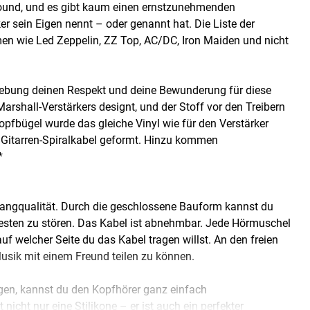
ksound, und es gibt kaum einen ernstzunehmenden
er sein Eigen nennt – oder genannt hat. Die Liste der
en wie Led Zeppelin, ZZ Top, AC/DC, Iron Maiden und nicht
gebung deinen Respekt und deine Bewunderung für diese
rshall-Verstärkers designt, und der Stoff vor den Treibern
Kopfbügel wurde das gleiche Vinyl wie für den Verstärker
s Gitarren-Spiralkabel geformt. Hinzu kommen
*
n
Klangqualität. Durch die geschlossene Bauform kannst du
sten zu stören. Das Kabel ist abnehmbar. Jede Hörmuschel
f welcher Seite du das Kabel tragen willst. An den freien
Musik mit einem Freund teilen zu können.
gen, kannst du den Kopfhörer ganz einfach
icht nur eine Stilikone – er ist auch ein perfekter