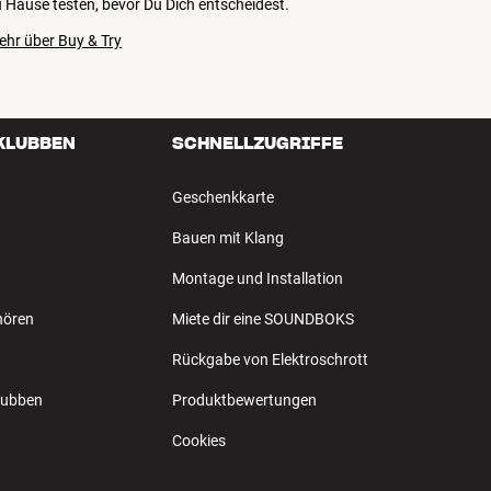
 Hause testen, bevor Du Dich entscheidest.
ehr über Buy & Try
 KLUBBEN
SCHNELLZUGRIFFE
Geschenkkarte
Bauen mit Klang
Montage und Installation
hören
Miete dir eine SOUNDBOKS
Rückgabe von Elektroschrott
Klubben
Produktbewertungen
Cookies