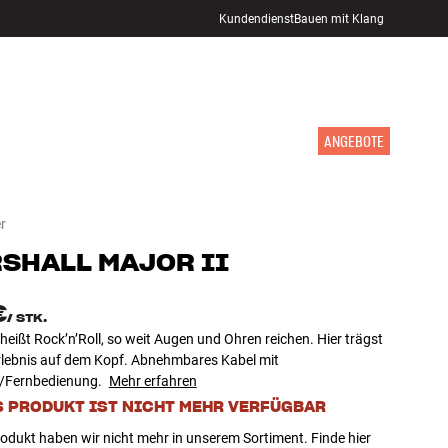
Kundendienst
Bauen mit Klang
STORE FINDEN
ANMELDEN
WARENKORB
INSPIRATION
MARKEN
NEUHEITEN
ANGEBOTE
r
SHALL
MAJOR II
€
/
STK.
heißt Rock’n’Roll, so weit Augen und Ohren reichen. Hier trägst
rlebnis auf dem Kopf. Abnehmbares Kabel mit
/Fernbedienung.
Mehr erfahren
S PRODUKT IST NICHT MEHR VERFÜGBAR
odukt haben wir nicht mehr in unserem Sortiment. Finde hier