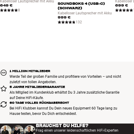
Kabelloser Lautsprecher mit Akku
Kabelloser 
Dir unzählige kreative Einsatzmöglichkeiten!
SOUNDBOKS 4 (USB-C)
649 €
699 €
Integrierte Class-D Verstärker: 2 x 100 Watt (Bass), 2 x 50 Watt
(SCHWARZ)
Mehr von Marshall
8
(Mittelton), 4 x 50 Watt (Hochton) (Messmethode nicht
Kabelloser Lautsprecher mit Akku
999 €
angegeben)
132
Bass: 2 x 10”
Mittelton: 2 x 5,25”
Hochton: 2 x 1” + 2 x 0,8”
Kann sich mit 2 Bluetooth-Geräten gleichzeitig verbinden
(Multipoint)
Speichert bis zu 10 gekoppelte Geräte
Vorbereitung für Lautsprecherständer Ø 3,5 cm
1 MILLION MITGLIEDER
Mitgeliefertes Zubehör: wiederaufladbarer USB-C Akku
Werde Teil der großen Familie und profitiere von Vorteilen – und nicht
52 % recycelter Kunststoff in den Plastikbauteilen
zuletzt von tollen Angeboten.
Kann über Steckdose spielen/geladen werden, Akku separat über
5 JAHRE MITGLIEDERGARANTIE
Als Mitglied im Kundenklub erhältst Du 3 Jahre zusätzliche Garantie
USB-C Ladegerät aufladbar (separat erhältlich)
auf Deine HiFi-Käufe.
Kann gleichzeitig aufgeladen und betrieben werden
60 TAGE VOLLES RÜCKGABERECHT
USB-C Ladeausgang für Handy u. a. (5V/3A)
Bei HiFi Klubben kannst Du Dein neues Equipment 60 Tage lang zu
Zusatzakku separat erhältlich
Hause testen, bevor Du Dich entscheidest.
BRAUCHST DU HILFE?
Frag einen unserer leidenschaftlichen HiFi-Experten