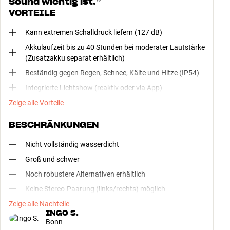
Sound wichtig ist.
”
VORTEILE
Kann extremen Schalldruck liefern (127 dB)
Akkulaufzeit bis zu 40 Stunden bei moderater Lautstärke
(Zusatzakku separat erhältlich)
Beständig gegen Regen, Schnee, Kälte und Hitze (IP54)
Integrierte Lichtshow (reaktiv oder via App)
Zeige alle Vorteile
BESCHRÄNKUNGEN
Nicht vollständig wasserdicht
Groß und schwer
Noch robustere Alternativen erhältlich
Keine Stereo-Paarung (links/rechts) möglich
Zeige alle Nachteile
INGO S.
Bonn