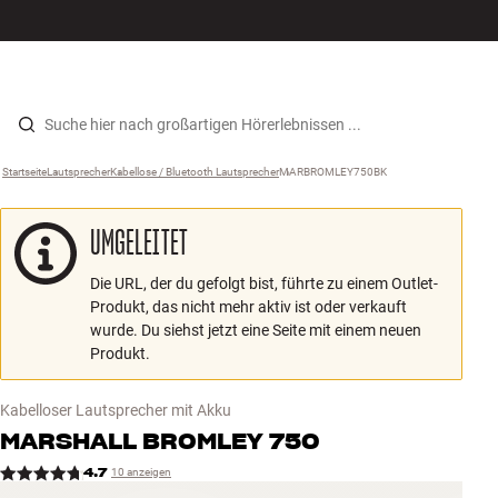
Hi-Fi
MENÜ
STORE FINDEN
ANMELDEN
WARENKORB
Lautsprecher
Zum Inhalt wechseln
Startseite
Lautsprecher
›
Kabellose / Bluetooth Lautsprecher
›
MARBROMLEY750BK
›
Plattenspieler
UMGELEITET
Kopfhörer
Die URL, der du gefolgt bist, führte zu einem Outlet-
Surround
Produkt, das nicht mehr aktiv ist oder verkauft
wurde. Du siehst jetzt eine Seite mit einem neuen
TV
Produkt.
Systeme
Kabelloser Lautsprecher mit Akku
MARSHALL
BROMLEY 750
Kabel
4.7
10 anzeigen