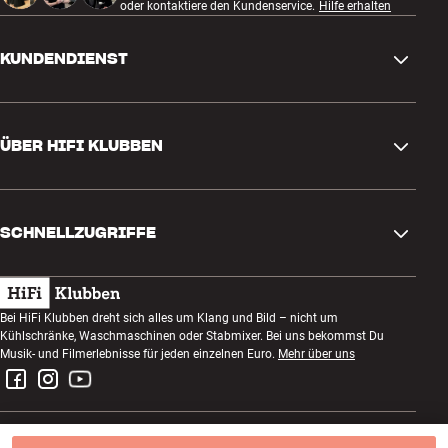
oder kontaktiere den Kundenservice.
Hilfe erhalten
KUNDENDIENST
Kontakt
ÜBER HIFI KLUBBEN
Fragen und Antworten
Rückgabe und Reklamation
Store finden
Bestellung widerrufen
SCHNELLZUGRIFFE
Über uns
Lieferung
Kundenklub
Geschenkkarte
AGB
Abend zum Zuhören
Bei HiFi Klubben dreht sich alles um Klang und Bild – nicht um
Bauen mit Klang
Kühlschränke, Waschmaschinen oder Stabmixer. Bei uns bekommst Du
Datenschutzerklärung
Wettbewerbe
Musik- und Filmerlebnisse für jeden einzelnen Euro.
Mehr über uns
Montage und Installation
Impressum
Jobs bei HiFi Klubben
Miete dir eine SOUNDBOKS
Rückgabe von Elektroschrott