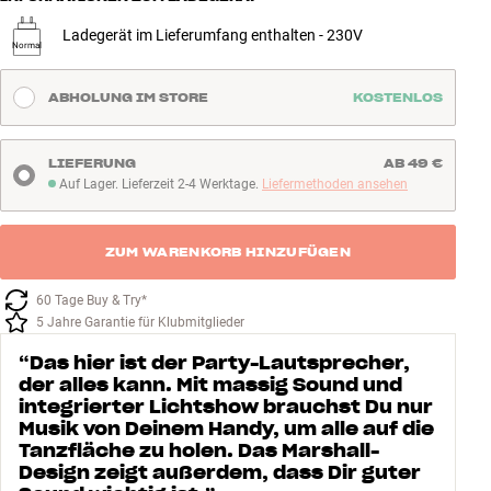
Ladegerät im Lieferumfang enthalten - 230V
Normal
ABHOLUNG IM STORE
KOSTENLOS
LIEFERUNG
AB 49 €
Auf Lager. Lieferzeit 2-4 Werktage.
Liefermethoden ansehen
Auf Lager. Lieferzeit 2-4 Werktage
ZUM WARENKORB HINZUFÜGEN
60 Tage Buy & Try*
5 Jahre Garantie für Klubmitglieder
“
Das hier ist der Party-Lautsprecher,
der alles kann. Mit massig Sound und
integrierter Lichtshow brauchst Du nur
Musik von Deinem Handy, um alle auf die
Tanzfläche zu holen. Das Marshall-
Design zeigt außerdem, dass Dir guter