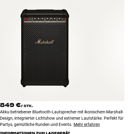
Zubehör
INSPIRATION
MARKEN
NEUHEITEN
ANGEBOTE
Store Finden
Kundendienst
Anmelden
Kundendienst
849 €
/
STK.
Bauen mit Klang
Akku-betriebener Bluetooth-Lautsprecher mit ikonischem Marshall-
Design, integrierter Lichtshow und extremer Lautstärke. Perfekt für
Partys, gemütliche Runden und Events.
Mehr erfahren
INFORMATIONEN ZUM LADEGERÄT