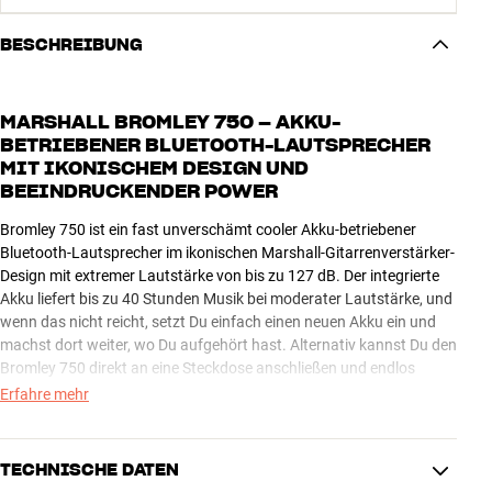
BESCHREIBUNG
MARSHALL BROMLEY 750 – AKKU-
BETRIEBENER BLUETOOTH-LAUTSPRECHER
MIT IKONISCHEM DESIGN UND
BEEINDRUCKENDER POWER
Bromley 750 ist ein fast unverschämt cooler Akku-betriebener
Bluetooth-Lautsprecher im ikonischen Marshall-Gitarrenverstärker-
Design mit extremer Lautstärke von bis zu 127 dB. Der integrierte
Akku liefert bis zu 40 Stunden Musik bei moderater Lautstärke, und
wenn das nicht reicht, setzt Du einfach einen neuen Akku ein und
machst dort weiter, wo Du aufgehört hast. Alternativ kannst Du den
Bromley 750 direkt an eine Steckdose anschließen und endlos
weiterspielen.
Erfahre mehr
Bromley 750 ist als perfekter Party-Lautsprecher geschaffen und
bietet deshalb auch eine coole integrierte Lichtshow-Funktion, die
TECHNISCHE DATEN
Du über die Frontknöpfe oder die dedizierte Marshall Bluetooth App