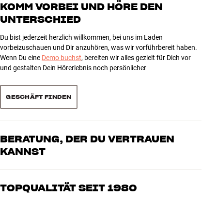
4
17
KOMM VORBEI UND HÖRE DEN
UNTERSCHIED
3
7
2
6
Du bist jederzeit herzlich willkommen, bei uns im Laden
1
6
vorbeizuschauen und Dir anzuhören, was wir vorführbereit haben.
Wenn Du eine
Demo buchst
, bereiten wir alles gezielt für Dich vor
und gestalten Dein Hörerlebnis noch persönlicher
Sortieren
GESCHÄFT FINDEN
BERATUNG, DER DU VERTRAUEN
KANNST
Unsere Mitarbeiter sind echte Enthusiasten, die unsere Produkte
genau kennen und für großartigen Klang brennen – sei es für Musik
TOPQUALITÄT SEIT 1980
oder Heimkino. Erzähle uns, wovon Du träumst, und wir finden
gemeinsam die Lösung, die zu Deinen Bedürfnissen und Deinem
Alle Produkte von HiFi Klubben für Musik, Heimkino und TV sind
Budget passt
sorgfältig ausgewählt und auf eine lange Lebensdauer ausgelegt.