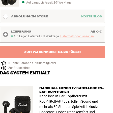
Auf Lager. Lieferzeit 2-3 Werktage
ABHOLUNG IM STORE
KOSTENLOS
LIEFERUNG
AB 0 €
Auf Lager. Lieferzeit 2-3 Werktage.
Liefermethoden ansehen
Auf Lager. Lieferzeit 2-3 Werktage
ZUM WARENKORB HINZUFÜGEN
5 Jahre Garantie für Klubmitglieder
Zur Probe hören
DAS SYSTEM ENTHÄLT
MARSHALL MINOR IV KABELLOSE IN-
EAR-KOPFHÖRER
Kabellose In-Ear-Kopfhörer mit
Rock'n'Roll-Attitüde, tollem Sound und
mehr als 30 Stunden Spielzeit inklusive
Ladecase. Hoher Tragekomfort und