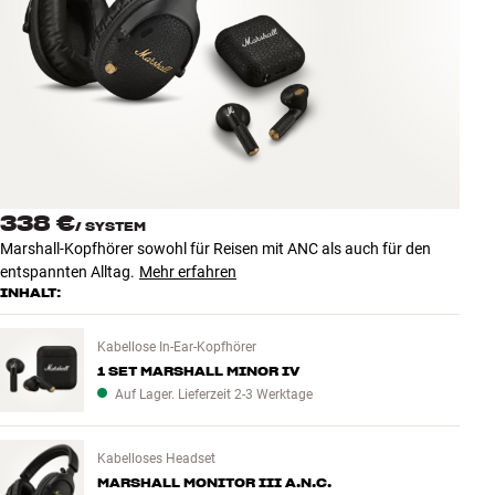
Zubehör
INSPIRATION
MARKEN
NEUHEITEN
338 €
/
SYSTEM
ANGEBOTE
Marshall-Kopfhörer sowohl für Reisen mit ANC als auch für den
entspannten Alltag.
Mehr erfahren
INHALT:
Store Finden
Kundendienst
Anmelden
Kabellose In-Ear-Kopfhörer
Kundendienst
1 SET MARSHALL MINOR IV
Bauen mit Klang
Auf Lager. Lieferzeit 2-3 Werktage
Kabelloses Headset
MARSHALL MONITOR III A.N.C.