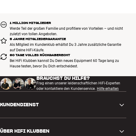
Gut für Deinen Geldbeutel und die Umwelt.
BUCHE EINEN EXPERTEN
1 MILLION MITGLIEDER
Werde Teil der großen Familie und profitiere von Vorteilen – und nicht
zuletzt von tollen Angeboten.
5 JAHRE MITGLIEDERGARANTIE
Als Mitglied im Kundenklub erhältst Du 3 Jahre zusätzliche Garantie
auf Deine HiFi-Käufe.
60 TAGE VOLLES RÜCKGABERECHT
Bei HiFi Klubben kannst Du Dein neues Equipment 60 Tage lang zu
Hause testen, bevor Du Dich entscheidest.
BRAUCHST DU HILFE?
Frag einen unserer leidenschaftlichen HiFi-Experten
oder kontaktiere den Kundenservice.
Hilfe erhalten
KUNDENDIENST
Kontakt
ÜBER HIFI KLUBBEN
Fragen und Antworten