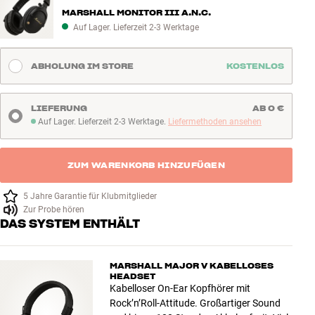
MARSHALL MONITOR III A.N.C.
Auf Lager. Lieferzeit 2-3 Werktage
ABHOLUNG IM STORE
KOSTENLOS
LIEFERUNG
AB 0 €
Auf Lager. Lieferzeit 2-3 Werktage.
Liefermethoden ansehen
Auf Lager. Lieferzeit 2-3 Werktage
ZUM WARENKORB HINZUFÜGEN
5 Jahre Garantie für Klubmitglieder
Zur Probe hören
DAS SYSTEM ENTHÄLT
MARSHALL MAJOR V KABELLOSES
HEADSET
Kabelloser On-Ear Kopfhörer mit
Rock’n’Roll-Attitude. Großartiger Sound