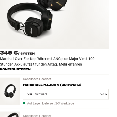
Zubehör
INSPIRATION
MARKEN
NEUHEITEN
349 €
/
SYSTEM
ANGEBOTE
Marshall Over-Ear-Kopfhörer mit ANC plus Major V mit 100
Stunden Akkulaufzeit für den Alltag.
Mehr erfahren
KONFIGURIEREN
Store Finden
Kundendienst
Kabelloses Headset
Anmelden
MARSHALL MAJOR V (SCHWARZ)
Kundendienst
Bauen mit Klang
Variant
Auf Lager. Lieferzeit 2-3 Werktage
Kabelloses Headset