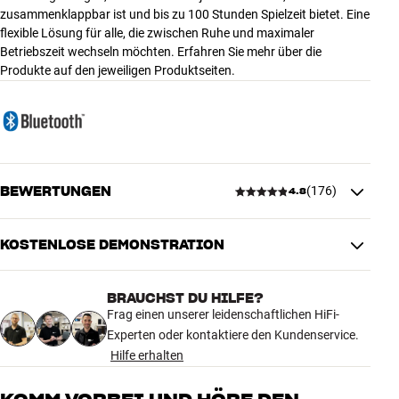
zusammenklappbar ist und bis zu 100 Stunden Spielzeit bietet. Eine
flexible Lösung für alle, die zwischen Ruhe und maximaler
Betriebszeit wechseln möchten. Erfahren Sie mehr über die
Produkte auf den jeweiligen Produktseiten.
BEWERTUNGEN
(
176
)
4.8
KOSTENLOSE DEMONSTRATION
4.8
BRAUCHST DU HILFE?
176 anzeigen
Frag einen unserer leidenschaftlichen HiFi-
Experten oder kontaktiere den Kundenservice.
Hilfe erhalten
5
151
4
19