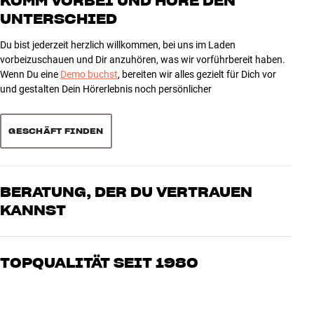
KOMM VORBEI UND HÖRE DEN
UNTERSCHIED
3
4
2
2
Du bist jederzeit herzlich willkommen, bei uns im Laden
1
0
vorbeizuschauen und Dir anzuhören, was wir vorführbereit haben.
Wenn Du eine
Demo buchst
, bereiten wir alles gezielt für Dich vor
und gestalten Dein Hörerlebnis noch persönlicher
Sortieren
GESCHÄFT FINDEN
BERATUNG, DER DU VERTRAUEN
KANNST
Unsere Mitarbeiter sind echte Enthusiasten, die unsere Produkte
genau kennen und für großartigen Klang brennen – sei es für Musik
TOPQUALITÄT SEIT 1980
oder Heimkino. Erzähle uns, wovon Du träumst, und wir finden
gemeinsam die Lösung, die zu Deinen Bedürfnissen und Deinem
Alle Produkte von HiFi Klubben für Musik, Heimkino und TV sind
Budget passt
sorgfältig ausgewählt und auf eine lange Lebensdauer ausgelegt.