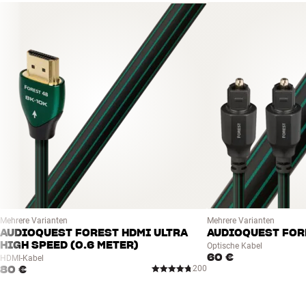
Fernbedienung
Ja
Timer
Ja
Radio Typ
DAB +, FM, Internet radio
Multiroom
HEOS , Zone 2
Audyssey App
Ja
Bi-Amping
Ja
Zonen
2
Automatisch ein / aus
Ja
Technologien
8K, Alexa, DAB, Dolby Digital
Streamingdienste
Spotify, Tidal, Soundcloud, De
LEISTUNG
Ausgangsleistung (8 Ohm 2 Kanäle)
100 watt
Mehrere Varianten
Mehrere Varianten
Ausgangsleistung (6 Ohm 1 Kanal)
180 watt
AUDIOQUEST FOREST HDMI ULTRA
AUDIOQUEST FORE
Ausgangsleistung (6 Ohm 2 Kanäle)
140 watt
HIGH SPEED (0.6 METER)
Optische Kabel
60 €
Verstärkerkanäle
7
HDMI-Kabel
80 €
200
STREAMING