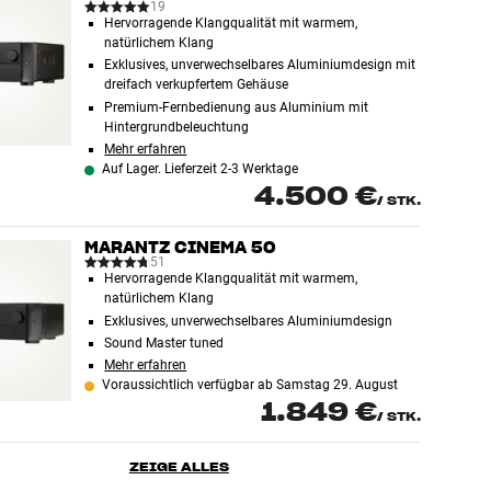
19
Hervorragende Klangqualität mit warmem,
natürlichem Klang
Exklusives, unverwechselbares Aluminiumdesign mit
dreifach verkupfertem Gehäuse
Premium-Fernbedienung aus Aluminium mit
Hintergrundbeleuchtung
Mehr erfahren
Auf Lager. Lieferzeit 2-3 Werktage
4.500 €
/
STK.
MARANTZ CINEMA 50
51
Hervorragende Klangqualität mit warmem,
natürlichem Klang
Exklusives, unverwechselbares Aluminiumdesign
Sound Master tuned
Mehr erfahren
Voraussichtlich verfügbar ab Samstag 29. August
1.849 €
/
STK.
ZEIGE ALLES