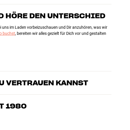
D HÖRE DEN UNTERSCHIED
bei uns im Laden vorbeizuschauen und Dir anzuhören, was wir
 buchst
, bereiten wir alles gezielt für Dich vor und gestalten
DU VERTRAUEN KANNST
sten, die unsere Produkte genau kennen und für großartigen
eimkino. Erzähle uns, wovon Du träumst, und wir finden
T 1980
edürfnissen und Deinem Budget passt
k, Heimkino und TV sind sorgfältig ausgewählt und auf eine
einen Geldbeutel und die Umwelt.