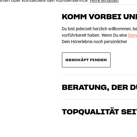
erten oder kontaktiere den Kundenservice.
Hilfe erhalten
KOMM VORBEI UN
Du bist jederzeit herzlich willkommen, 
vorführbereit haben. Wenn Du eine
Demo
Dein Hörerlebnis noch persönlicher
GESCHÄFT FINDEN
g RCA, Plattenspieler
BERATUNG, DER 
Unsere Mitarbeiter sind echte Enthusia
Klang brennen – sei es für Musik oder H
TOPQUALITÄT SEI
t
gemeinsam die Lösung, die zu Deinen B
Alle Produkte von HiFi Klubben für Musi
lange Lebensdauer ausgelegt. Gut für D
BUCHE EINEN EXPERTEN
cher