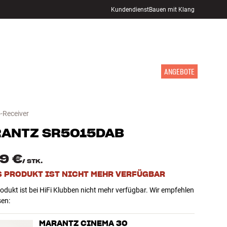
Kundendienst
Bauen mit Klang
STORE FINDEN
ANMELDEN
WARENKORB
INSPIRATION
MARKEN
NEUHEITEN
ANGEBOTE
-Receiver
RANTZ
SR5015DAB
19 €
/
STK.
S PRODUKT IST NICHT MEHR VERFÜGBAR
odukt ist bei HiFi Klubben nicht mehr verfügbar. Wir empfehlen
sen:
MARANTZ CINEMA 30