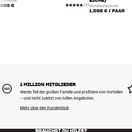
EICHE)
Subwoofer
DSD
2.8/5.6 MHz
699 €
239
Standlautsprecher
1.598 €
/ PAAR
1 MILLION MITGLIEDER
Werde Teil der großen Familie und profitiere von Vorteilen
– und nicht zuletzt von tollen Angeboten.
Mehr über den Kundenklub
BRAUCHST DU HILFE?