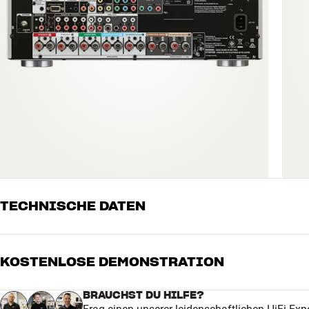
TECHNISCHE DATEN
KOSTENLOSE DEMONSTRATION
VIDEO
Video D/A-Wandler
Nein
BRAUCHST DU HILFE?
Videoskalierung
Ja