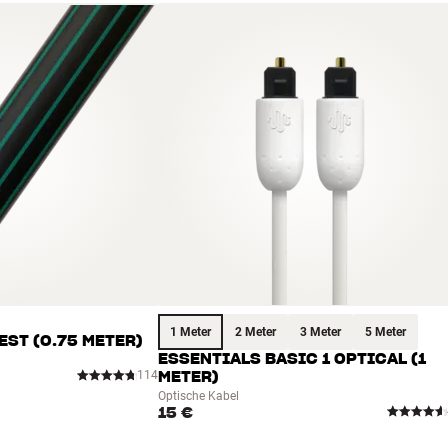
, Dolby Atmos, DTS x, Google Assistant, HEOS, Hi-Res, MQA
ezer, Tunein
1 Meter
2 Meter
3 Meter
5 Meter
ST (0.75 METER)
ESSENTIALS BASIC 1 OPTICAL (1
114
METER)
Optische Kabel
15 €