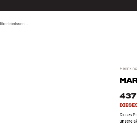
ZUBEHÖR
Heimkino
MA
437
DIESE
Dieses Pr
unsere a