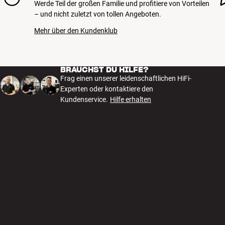
Werde Teil der großen Familie und profitiere von Vorteilen
Phono-Eingang :
– und nicht zuletzt von tollen Angeboten.
Radiotyp :
Mehr über den Kundenklub
USB-Anschluss :
Ausgangsleistung (8 Ohm/2-Kanal/20–20.000 Hz/0,05 % THD) vs. Har
BRAUCHST DU HILFE?
Frag einen unserer leidenschaftlichen HiFi-
Experten oder kontaktiere den
Kundenservice.
Hilfe erhalten