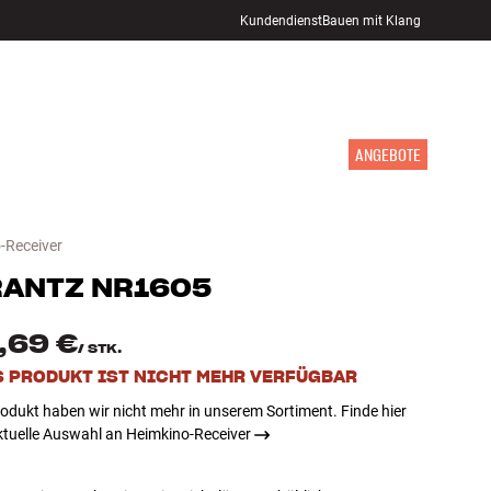
Kundendienst
Bauen mit Klang
STORE FINDEN
ANMELDEN
WARENKORB
INSPIRATION
MARKEN
NEUHEITEN
ANGEBOTE
-Receiver
RANTZ
NR1605
,69 €
/
STK.
S PRODUKT IST NICHT MEHR VERFÜGBAR
odukt haben wir nicht mehr in unserem Sortiment. Finde hier
ktuelle Auswahl an Heimkino-Receiver