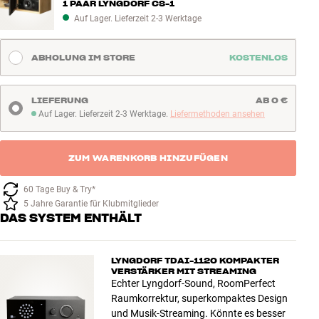
1 PAAR LYNGDORF CS-1
Auf Lager. Lieferzeit 2-3 Werktage
ABHOLUNG IM STORE
KOSTENLOS
LIEFERUNG
AB 0 €
Auf Lager. Lieferzeit 2-3 Werktage.
Liefermethoden ansehen
Auf Lager. Lieferzeit 2-3 Werktage
ZUM WARENKORB HINZUFÜGEN
60 Tage Buy & Try*
5 Jahre Garantie für Klubmitglieder
DAS SYSTEM ENTHÄLT
LYNGDORF TDAI-1120 KOMPAKTER
VERSTÄRKER MIT STREAMING
Echter Lyngdorf-Sound, RoomPerfect
Raumkorrektur, superkompaktes Design
und Musik-Streaming. Könnte es besser