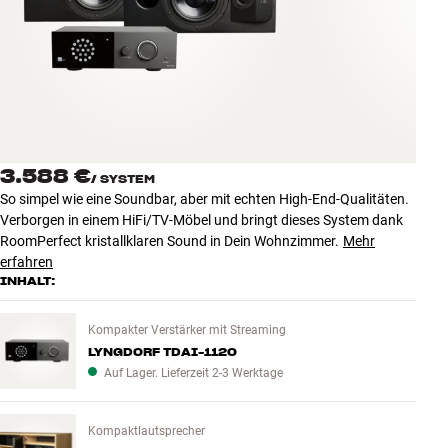
Zubehör
INSPIRATION
MARKEN
NEUHEITEN
3.588 €
/
SYSTEM
So simpel wie eine Soundbar, aber mit echten High-End-Qualitäten.
ANGEBOTE
Verborgen in einem HiFi/TV-Möbel und bringt dieses System dank
RoomPerfect kristallklaren Sound in Dein Wohnzimmer.
Mehr
erfahren
Store Finden
INHALT:
Kundendienst
Anmelden
Kompakter Verstärker mit Streaming
Kundendienst
LYNGDORF TDAI-1120
Bauen mit Klang
Auf Lager. Lieferzeit 2-3 Werktage
Kompaktlautsprecher