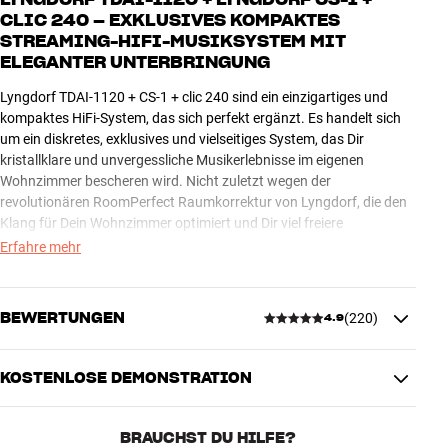
CLIC 240 – EXKLUSIVES KOMPAKTES
STREAMING-HIFI-MUSIKSYSTEM MIT
ELEGANTER UNTERBRINGUNG
Lyngdorf TDAI-1120 + CS-1 + clic 240 sind ein einzigartiges und
kompaktes HiFi-System, das sich perfekt ergänzt. Es handelt sich
um ein diskretes, exklusives und vielseitiges System, das Dir
kristallklare und unvergessliche Musikerlebnisse im eigenen
Wohnzimmer bescheren wird. Nicht zuletzt wegen der
revolutionären RoomPerfect Raumkorrektur von Lyngdorf, die den
Klang für Dein Wohnzimmer optimiert und Dir viel freiere
Gestaltungsmöglichkeiten gibt, ohne das der Klang beeinträchtigt
Erfahre mehr
wird.
Das abgebildete Bundle wird mit dem exklusiven clic 240 HiFi-Möbel
BEWERTUNGEN
(
220
)
4.9
vervollständigt, aber es gibt viele weitere
Kombinationsmöglichkeiten mit Möbeln von clic als auch von den
günstigeren Schwestermodellen von unnu. Schau Dir alle Optionen
KOSTENLOSE DEMONSTRATION
4.9
hier auf der Website an, oder komm zu uns in den HiFi Klubben
Store, um Dir ein Bild zu machen und Dich beraten zu lassen.
BRAUCHST DU HILFE?