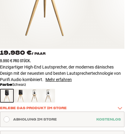
Zubehör
INSPIRATION
MARKEN
NEUHEITEN
19.980 €
/
PAAR
9.990 € PRO STÜCK.
ANGEBOTE
Einzigartiger High-End Lautsprecher, der modernes dänisches
Design mit der neuesten und besten Lautsprechertechnologie von
Purifi Audio kombiniert.
Mehr erfahren
Store Finden
Farbe
Schwarz
Kundendienst
Anmelden
Kundendienst
Bauen mit Klang
ERLEBE DAS PRODUKT IM STORE
Nutze den Chat auf der Website oder wende Dich an unseren 
ABHOLUNG IM STORE
KOSTENLOS
Kundenservice - wir helfen Dir gerne weiter!