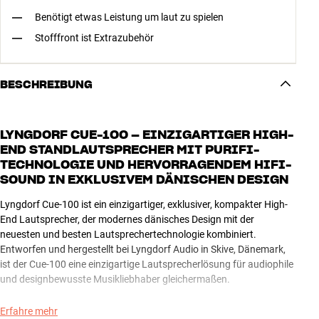
Benötigt etwas Leistung um laut zu spielen
Stofffront ist Extrazubehör
BESCHREIBUNG
LYNGDORF CUE-100 – EINZIGARTIGER HIGH-
END STANDLAUTSPRECHER MIT PURIFI-
TECHNOLOGIE UND HERVORRAGENDEM HIFI-
SOUND IN EXKLUSIVEM DÄNISCHEN DESIGN
Lyngdorf Cue-100 ist ein einzigartiger, exklusiver, kompakter High-
End Lautsprecher, der modernes dänisches Design mit der
neuesten und besten Lautsprechertechnologie kombiniert.
Entworfen und hergestellt bei Lyngdorf Audio in Skive, Dänemark,
ist der Cue-100 eine einzigartige Lautsprecherlösung für audiophile
und designbewusste Musikliebhaber gleichermaßen.
Mit seinem einzigartigen dreieckigen Gehäuse, Beinen aus Echtholz
Erfahre mehr