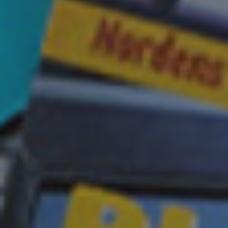
Zubehör
INSPIRATION
MARKEN
NEUHEITEN
ANGEBOTE
Store Finden
Kundendienst
Anmelden
Kundendienst
Bauen mit Klang