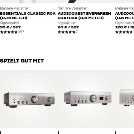
Mehrere Varianten
Mehrere Varianten
Mehrere Va
ESSENTIALS CLASSIC RCA
AUDIOQUEST EVERGREEN
AUDIOQU
(0.75 METER)
RCA>RCA (0.6 METER)
(0.6 MET
Signalkabel
Signalkabel
Signalkabe
35 €
/ SET
80 €
/ SET
120 €
/ S
397
71
SPIELT GUT MIT