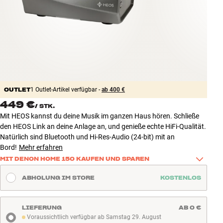
Zubehör
INSPIRATION
MARKEN
NEUHEITEN
OUTLET
1 Outlet-Artikel verfügbar -
ab 400 €
449 €
/
STK.
ANGEBOTE
Mit HEOS kannst du deine Musik im ganzen Haus hören. Schließe
den HEOS Link an deine Anlage an, und genieße echte HiFi-Qualität.
Store Finden
Natürlich sind Bluetooth und Hi-Res-Audio (24-bit) mit an
Kundendienst
Bord!
Mehr erfahren
Anmelden
MIT DENON HOME 150 KAUFEN UND SPAREN
Kundendienst
Kaufe dieses Produkt zusammen mit einem Denon Home 150 und 
Bauen mit Klang
ABHOLUNG IM STORE
KOSTENLOS
spare 100 €. So bringst Du guten Sound ganz einfach in einen 
weiteren Raum – zum Beispiel in die Küche, ins Büro oder ins 
Schlafzimmer.
LIEFERUNG
AB 0 €
Voraussichtlich verfügbar ab Samstag 29. August
Mehr erfahren
Voraussichtlich verfügbar ab Samstag 29. August