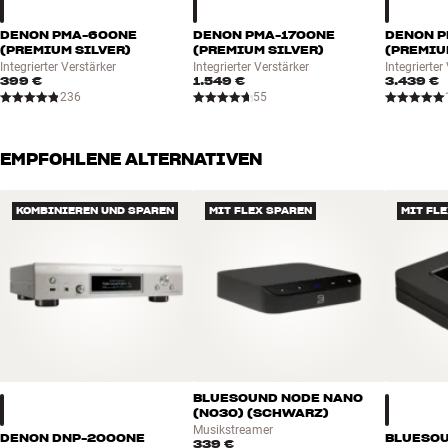
DENON PMA-600NE
DENON PMA-1700NE
DENON 
(PREMIUM SILVER)
(PREMIUM SILVER)
(PREMIU
Integrierter Verstärker
Integrierter Verstärker
Integrierter
399 €
1.549 €
3.439 €
236
55
EMPFOHLENE ALTERNATIVEN
KOMBINIEREN UND SPAREN
MIT FLEX SPAREN
MIT FL
BLUESOUND NODE NANO
(N030) (SCHWARZ)
Musikstreamer
DENON DNP-2000NE
BLUESOU
339 €