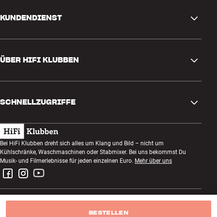
KUNDENDIENST
Kontakt
ÜBER HIFI KLUBBEN
Fragen und Antworten
Rückgabe und Reklamation
Store finden
Bestellung widerrufen
SCHNELLZUGRIFFE
Über uns
Lieferung
Kundenklub
Geschenkkarte
AGB
Abend zum Zuhören
Bei HiFi Klubben dreht sich alles um Klang und Bild – nicht um
Bauen mit Klang
Kühlschränke, Waschmaschinen oder Stabmixer. Bei uns bekommst Du
Datenschutzerklärung
Wettbewerbe
Musik- und Filmerlebnisse für jeden einzelnen Euro.
Mehr über uns
Montage und Installation
Impressum
Jobs bei HiFi Klubben
Miete dir eine SOUNDBOKS
Rückgabe von Elektroschrott
BESTELLEN