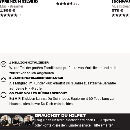
(PREMIUM SILVER)
(SCHWA
285
Musikstreamer
Musikstrea
1.399 €
579 €
36
1 MILLION MITGLIEDER
Werde Teil der großen Familie und profitiere von Vorteilen – und nicht
zuletzt von tollen Angeboten.
5 JAHRE MITGLIEDERGARANTIE
Als Mitglied im Kundenklub erhältst Du 3 Jahre zusätzliche Garantie
auf Deine HiFi-Käufe.
60 TAGE VOLLES RÜCKGABERECHT
Bei HiFi Klubben kannst Du Dein neues Equipment 60 Tage lang zu
Hause testen, bevor Du Dich entscheidest.
BRAUCHST DU HILFE?
Frag einen unserer leidenschaftlichen HiFi-Experten
oder kontaktiere den Kundenservice.
Hilfe erhalten