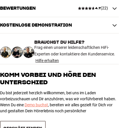
BEWERTUNGEN
(
22
)
4.7
VERBINDUNGEN
Koaxial, Optisch, Analog RCA,
Audioausgang
LFE
KOSTENLOSE DEMONSTRATION
4.7
Optisch, Analog RCA,
Audioeingang
Minijack/AUX, USB A
BRAUCHST DU HILFE?
Ausgang (sonstige)
IR, 12V-Trigger
22 anzeigen
Frag einen unserer leidenschaftlichen HiFi-
Eingang (sonstige)
Ethernet
Experten oder kontaktiere den Kundenservice.
Kabellose Übertragung
Bluetooth-Empfang, WiFi
Hilfe erhalten
5
18
ENERGIE
4
1
KOMM VORBEI UND HÖRE DEN
Standby-Stromverbrauch
0,3 watt
UNTERSCHIED
3
3
2
0
Du bist jederzeit herzlich willkommen, bei uns im Laden
MASSE UND DESIGN
1
0
vorbeizuschauen und Dir anzuhören, was wir vorführbereit haben.
Farbe
Silber
Wenn Du eine
Demo buchst
, bereiten wir alles gezielt für Dich vor
Modell / Variante
Premium Silver
und gestalten Dein Hörerlebnis noch persönlicher
Gewicht (kg)
1,2
Sortieren
Gewicht der Verpackung (kg)
2,2
22 x 18 x 25 cm (breite x höhe x
GESCHÄFT FINDEN