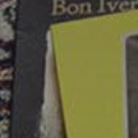
Zubehör
INSPIRATION
MARKEN
NEUHEITEN
ANGEBOTE
Store Finden
Kundendienst
Anmelden
Kundendienst
Bauen mit Klang