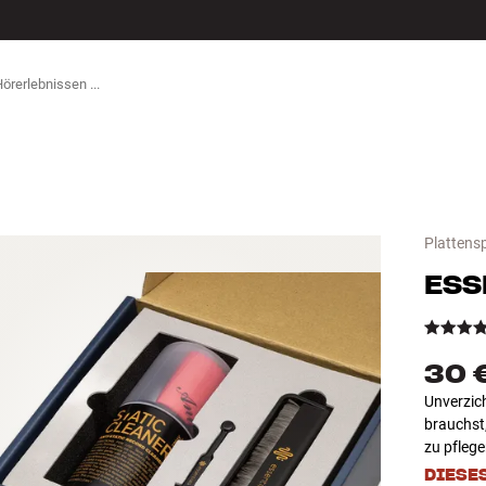
ZUBEHÖR
Plattensp
ESS
30 
Unverzich
brauchst
zu pfleg
DIESE