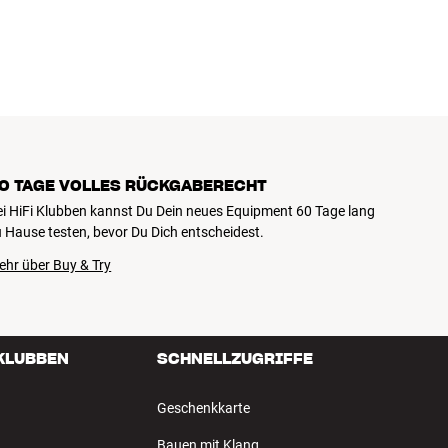
einen Geldbeutel und die Umwelt.
0 TAGE VOLLES RÜCKGABERECHT
ei HiFi Klubben kannst Du Dein neues Equipment 60 Tage lang
 Hause testen, bevor Du Dich entscheidest.
ehr über Buy & Try
 KLUBBEN
SCHNELLZUGRIFFE
Geschenkkarte
Bauen mit Klang