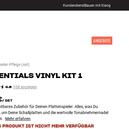
Kundendienst
Bauen mit Klang
STORE FINDEN
ANMELDEN
WARENKORB
INSPIRATION
MARKEN
NEUHEITEN
ANGEBOTE
ieler-Pflege
(set)
ENTIALS
VINYL KIT 1
4.6
108 anzeigen
€
/
SET
tbares Zubehör für Deinen Plattenspieler. Alles, was Du
, um Deine Schallplatten und die wertvolle Tonabnehmernadel
en.
Mehr erfahren
S PRODUKT IST NICHT MEHR VERFÜGBAR