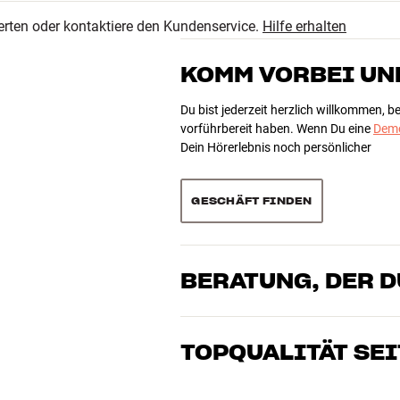
4.6
erten oder kontaktiere den Kundenservice.
Hilfe erhalten
10
108 anzeigen
1
KOMM VORBEI UN
0
Du bist jederzeit herzlich willkommen, 
vorführbereit haben. Wenn Du eine
Demo
Dein Hörerlebnis noch persönlicher
Sortieren
GESCHÄFT FINDEN
BERATUNG, DER 
Unsere Mitarbeiter sind echte Enthusia
Klang brennen – sei es für Musik oder H
TOPQUALITÄT SEI
gemeinsam die Lösung, die zu Deinen B
Alle Produkte von HiFi Klubben für Musi