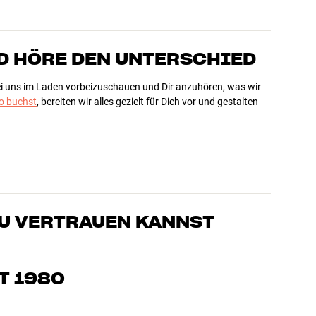
D HÖRE DEN UNTERSCHIED
bei uns im Laden vorbeizuschauen und Dir anzuhören, was wir
 buchst
, bereiten wir alles gezielt für Dich vor und gestalten
DU VERTRAUEN KANNST
sten, die unsere Produkte genau kennen und für großartigen
eimkino. Erzähle uns, wovon Du träumst, und wir finden
T 1980
edürfnissen und Deinem Budget passt
k, Heimkino und TV sind sorgfältig ausgewählt und auf eine