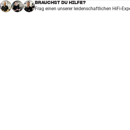
BRAUCHST DU HILFE?
ALLGEMEINE MERKMALE
Frag einen unserer leidenschaftlichen HiFi-Exp
3
Schallplattenbürste aus Kohlefaser
2
Pickup-Bürste
Reinigungsflüssigkeit
1