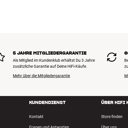
lange Lebensdauer ausgelegt. Gut für D
BUCHE EINEN EXPERTEN
5 JAHRE MITGLIEDERGARANTIE
6
Als Mitglied im Kundenklub erhältst Du 3 Jahre
B
zusätzliche Garantie auf Deine HiFi-Käufe.
zu
Mehr über die Mitgliedergarantie
M
KUNDENDIENST
ÜBER HIFI
Kontakt
Store finden
Fragen und Antworten
Über uns