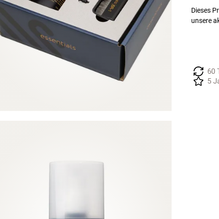
Dieses Pr
unsere ak
60 
5 J