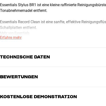
Essentials Stylus BR1 ist eine kleine raffinierte Reinigungsbürs
Tonabnehmernadel entfernt.
Essentials Record Clean ist eine sanfte, effektive Reinigungsfl
Schallplatten entfernt.
Mehr von Essentials
Erfahre mehr
TECHNISCHE DATEN
BEWERTUNGEN
MASSE UND DESIGN
Farbe
Weiß
Gewicht (kg)
0,26
Gewicht der Verpackung (kg)
0,43
KOSTENLOSE DEMONSTRATION
5
Maße (Verpackung)
7 x 19 x 19 cm (breite x höhe x
4