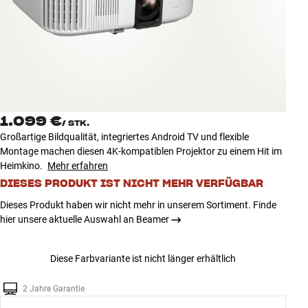
Zubehör
INSPIRATION
MARKEN
NEUHEITEN
1.099 €
/
STK.
Großartige Bildqualität, integriertes Android TV und flexible
ANGEBOTE
Montage machen diesen 4K-kompatiblen Projektor zu einem Hit im
Heimkino.
Mehr erfahren
DIESES PRODUKT IST NICHT MEHR VERFÜGBAR
Store Finden
Kundendienst
Dieses Produkt haben wir nicht mehr in unserem Sortiment. Finde
Anmelden
hier unsere aktuelle Auswahl an Beamer
Kundendienst
Bauen mit Klang
Diese Farbvariante ist nicht länger erhältlich
2 Jahre Garantie