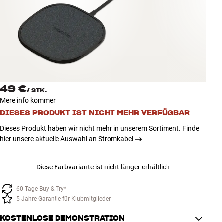
Zubehör
INSPIRATION
MARKEN
NEUHEITEN
49 €
/
STK.
Mere info kommer
ANGEBOTE
DIESES PRODUKT IST NICHT MEHR VERFÜGBAR
Dieses Produkt haben wir nicht mehr in unserem Sortiment. Finde
Store Finden
hier unsere aktuelle Auswahl an Stromkabel
Kundendienst
Anmelden
Kundendienst
Diese Farbvariante ist nicht länger erhältlich
Bauen mit Klang
60 Tage Buy & Try*
5 Jahre Garantie für Klubmitglieder
KOSTENLOSE DEMONSTRATION