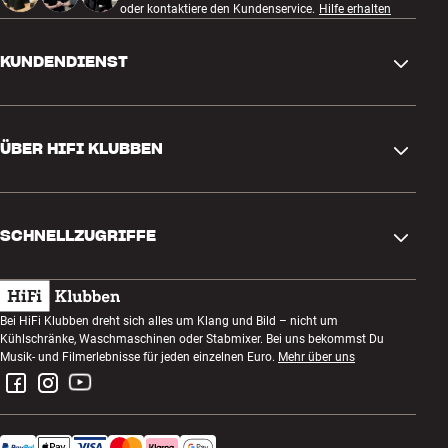
oder kontaktiere den Kundenservice.
Hilfe erhalten
KUNDENDIENST
Kontakt
ÜBER HIFI KLUBBEN
Fragen und Antworten
Rückgabe und Reklamation
Store finden
Bestellung widerrufen
SCHNELLZUGRIFFE
Über uns
Lieferung
Kundenklub
Geschenkkarte
AGB
Abend zum Zuhören
Bei HiFi Klubben dreht sich alles um Klang und Bild – nicht um
Bauen mit Klang
Kühlschränke, Waschmaschinen oder Stabmixer. Bei uns bekommst Du
Datenschutzerklärung
Wettbewerbe
Musik- und Filmerlebnisse für jeden einzelnen Euro.
Mehr über uns
Montage und Installation
Impressum
Jobs bei HiFi Klubben
Miete dir eine SOUNDBOKS
Rückgabe von Elektroschrott