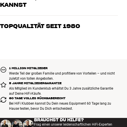
KANNST
Unsere Mitarbeiter sind echte Enthusiasten, die unsere Produkte
genau kennen und für großartigen Klang brennen – sei es für Musik
TOPQUALITÄT SEIT 1980
oder Heimkino. Erzähle uns, wovon Du träumst, und wir finden
gemeinsam die Lösung, die zu Deinen Bedürfnissen und Deinem
Alle Produkte von HiFi Klubben für Musik, Heimkino und TV sind
Budget passt
sorgfältig ausgewählt und auf eine lange Lebensdauer ausgelegt.
Gut für Deinen Geldbeutel und die Umwelt.
BUCHE EINEN EXPERTEN
1 MILLION MITGLIEDER
Werde Teil der großen Familie und profitiere von Vorteilen – und nicht
zuletzt von tollen Angeboten.
5 JAHRE MITGLIEDERGARANTIE
Als Mitglied im Kundenklub erhältst Du 3 Jahre zusätzliche Garantie
auf Deine HiFi-Käufe.
60 TAGE VOLLES RÜCKGABERECHT
Bei HiFi Klubben kannst Du Dein neues Equipment 60 Tage lang zu
Hause testen, bevor Du Dich entscheidest.
BRAUCHST DU HILFE?
Frag einen unserer leidenschaftlichen HiFi-Experten