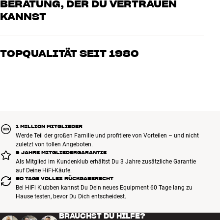
BERATUNG, DER DU VERTRAUEN
KANNST
Unsere Mitarbeiter sind echte Enthusiasten, die unsere Produkte
genau kennen und für großartigen Klang brennen – sei es für Musik
TOPQUALITÄT SEIT 1980
oder Heimkino. Erzähle uns, wovon Du träumst, und wir finden
gemeinsam die Lösung, die zu Deinen Bedürfnissen und Deinem
Alle Produkte von HiFi Klubben für Musik, Heimkino und TV sind
Budget passt
sorgfältig ausgewählt und auf eine lange Lebensdauer ausgelegt.
Gut für Deinen Geldbeutel und die Umwelt.
BUCHE EINEN EXPERTEN
1 MILLION MITGLIEDER
Werde Teil der großen Familie und profitiere von Vorteilen – und nicht
zuletzt von tollen Angeboten.
5 JAHRE MITGLIEDERGARANTIE
Als Mitglied im Kundenklub erhältst Du 3 Jahre zusätzliche Garantie
auf Deine HiFi-Käufe.
60 TAGE VOLLES RÜCKGABERECHT
Bei HiFi Klubben kannst Du Dein neues Equipment 60 Tage lang zu
Hause testen, bevor Du Dich entscheidest.
BRAUCHST DU HILFE?