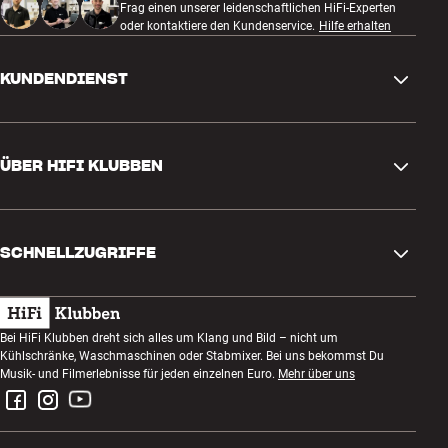
Frag einen unserer leidenschaftlichen HiFi-Experten
oder kontaktiere den Kundenservice.
Hilfe erhalten
KUNDENDIENST
Kontakt
ÜBER HIFI KLUBBEN
Fragen und Antworten
Rückgabe und Reklamation
Store finden
Bestellung widerrufen
SCHNELLZUGRIFFE
Über uns
Lieferung
Kundenklub
Geschenkkarte
AGB
Abend zum Zuhören
Bei HiFi Klubben dreht sich alles um Klang und Bild – nicht um
Bauen mit Klang
Kühlschränke, Waschmaschinen oder Stabmixer. Bei uns bekommst Du
Datenschutzerklärung
Wettbewerbe
Musik- und Filmerlebnisse für jeden einzelnen Euro.
Mehr über uns
Montage und Installation
Impressum
Jobs bei HiFi Klubben
Miete dir eine SOUNDBOKS