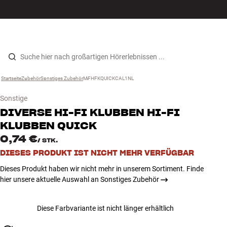
Hi-Fi
MENÜ
STORE FINDEN
ANMELDEN
WARENKORB
Lautsprecher
Zum Inhalt wechseln
Startseite
Zubehör
›
Sonstiges Zubehör
›
MFHFKQUICKCAL1NL
›
Plattenspieler
Sonstige
Kopfhörer
DIVERSE
HI-FI KLUBBEN HI-FI
KLUBBEN QUICK
Surround
0,74 €
/
STK.
DIESES PRODUKT IST NICHT MEHR VERFÜGBAR
TV
Dieses Produkt haben wir nicht mehr in unserem Sortiment. Finde
hier unsere aktuelle Auswahl an Sonstiges Zubehör
Systeme
Diese Farbvariante ist nicht länger erhältlich
Kabel