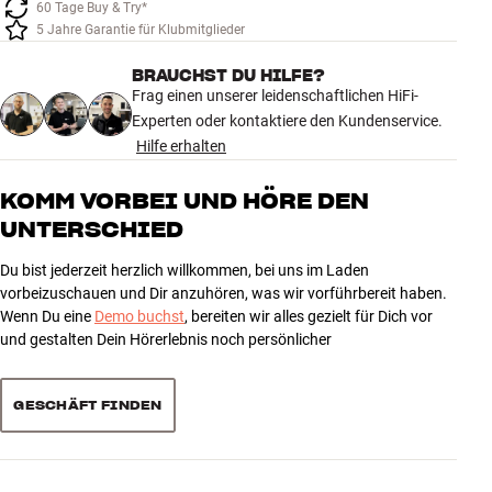
60 Tage Buy & Try*
Zubehör
5 Jahre Garantie für Klubmitglieder
INSPIRATION
BRAUCHST DU HILFE?
Frag einen unserer leidenschaftlichen HiFi-
Experten oder kontaktiere den Kundenservice.
MARKEN
Hilfe erhalten
NEUHEITEN
KOMM VORBEI UND HÖRE DEN
UNTERSCHIED
ANGEBOTE
Du bist jederzeit herzlich willkommen, bei uns im Laden
vorbeizuschauen und Dir anzuhören, was wir vorführbereit haben.
Store Finden
Wenn Du eine
Demo buchst
, bereiten wir alles gezielt für Dich vor
Kundendienst
und gestalten Dein Hörerlebnis noch persönlicher
Anmelden
Kundendienst
Bauen mit Klang
GESCHÄFT FINDEN