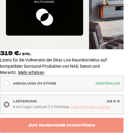
Zubehör
INSPIRATION
MARKEN
NEUHEITEN
319 €
/
STK.
Lizenz für die Vollversion der Dirac Live Raumkorrektur auf
ANGEBOTE
kompatiblen Surround-Produkten von NAD, Denon und
Marantz.
Mehr erfahren
Store Finden
ABHOLUNG IM STORE
KOSTENLOS
Kundendienst
Anmelden
Kundendienst
LIEFERUNG
AB 0 €
Bauen mit Klang
Auf Lager. Lieferzeit 2-3 Werktage.
Liefermethoden ansehen
Auf Lager. Lieferzeit 2-3 Werktage
ZUM WARENKORB HINZUFÜGEN