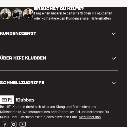
BRAUCHST DU HILFE?
Frag einen unserer leidenschaftlichen HiFi-Experten
oder kontaktiere den Kundenservice.
Hilfe erhalten
KUNDENDIENST
Kontakt
ÜBER HIFI KLUBBEN
Fragen und Antworten
Rückgabe und Reklamation
Store finden
Bestellung widerrufen
SCHNELLZUGRIFFE
Über uns
Lieferung
Kundenklub
Geschenkkarte
AGB
Abend zum Zuhören
Bei HiFi Klubben dreht sich alles um Klang und Bild – nicht um
Bauen mit Klang
Kühlschränke, Waschmaschinen oder Stabmixer. Bei uns bekommst Du
Datenschutzerklärung
Wettbewerbe
Musik- und Filmerlebnisse für jeden einzelnen Euro.
Mehr über uns
Montage und Installation
Impressum