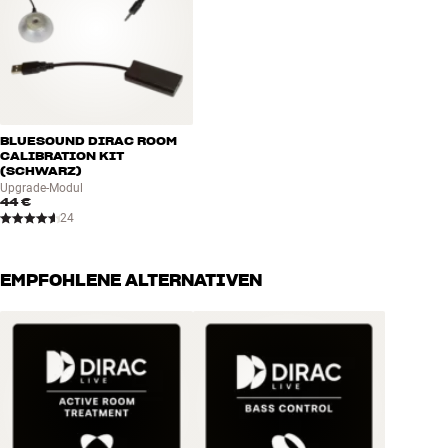
DIRAC LIVE ART (ACTIVE ROOM TREATMENT)
ART minimiert den Nachhall im Raum und kann auch die Wirkung
physischer Akustikelemente wie Bassfallen simulieren. Das macht
es viel einfacher, einen optimalen Hörraum ohne Dröhnen und
Resonanzen einzurichten. Beachte, dass ART die Vollversion von
Dirac Live (Stereo oder Surround) erfordert.
BLUESOUND DIRAC ROOM
CALIBRATION KIT
(SCHWARZ)
Upgrade-Modul
44 €
24
EMPFOHLENE ALTERNATIVEN