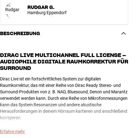
RUDGAR G.
Hamburg Eppendorf
BESCHREIBUNG
DIRAC LIVE MULTICHANNEL FULL LICENSE –
AUDIOPHILE DIGITALE RAUMKORREKTUR FÜR
SURROUND
Dirac Live ist ein fortschrittliches System zur digitalen
Raumkorrektur, das mit einer Reihe von Dirac Ready Stereo- und
Surround-Produkten von z. B. NAD, Bluesound, Denon und Marantz
verwendet werden kann. Durch eine Reihe von Mikrofonmessungen
kann das System Resonanzen und andere akustische
Herausforderungen in deinem Hörraum kartieren und anschließend
korrigieren.
Dirac Live kann eine deutliche Verbesserung deiner Klangqualität
Erfahre mehr