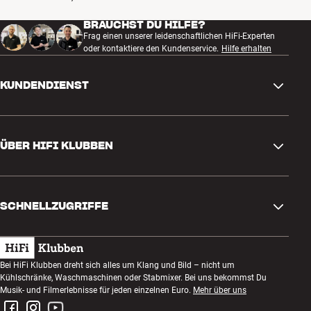
BRAUCHST DU HILFE?
Frag einen unserer leidenschaftlichen HiFi-Experten
oder kontaktiere den Kundenservice.
Hilfe erhalten
KUNDENDIENST
Kontakt
ÜBER HIFI KLUBBEN
Fragen und Antworten
Rückgabe und Reklamation
Store finden
Bestellung widerrufen
SCHNELLZUGRIFFE
Über uns
Lieferung
Kundenklub
Geschenkkarte
AGB
Abend zum Zuhören
Bei HiFi Klubben dreht sich alles um Klang und Bild – nicht um
Bauen mit Klang
Kühlschränke, Waschmaschinen oder Stabmixer. Bei uns bekommst Du
Datenschutzerklärung
Wettbewerbe
Musik- und Filmerlebnisse für jeden einzelnen Euro.
Mehr über uns
Montage und Installation
Impressum