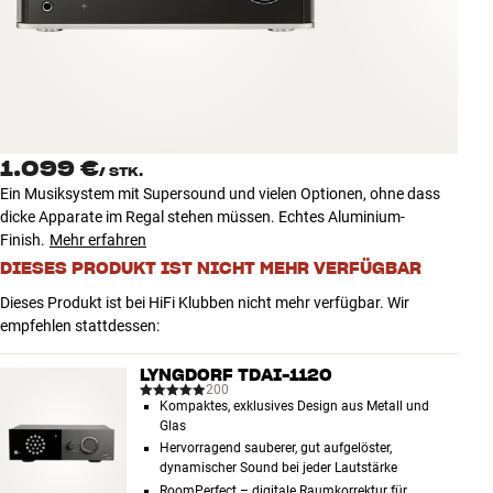
Zubehör
INSPIRATION
MARKEN
1.099 €
/
STK.
NEUHEITEN
Ein Musiksystem mit Supersound und vielen Optionen, ohne dass
dicke Apparate im Regal stehen müssen. Echtes Aluminium-
ANGEBOTE
Finish.
Mehr erfahren
DIESES PRODUKT IST NICHT MEHR VERFÜGBAR
Store Finden
Dieses Produkt ist bei HiFi Klubben nicht mehr verfügbar. Wir
Kundendienst
empfehlen stattdessen:
Anmelden
Kundendienst
LYNGDORF TDAI-1120
Bauen mit Klang
200
Kompaktes, exklusives Design aus Metall und
Glas
Hervorragend sauberer, gut aufgelöster,
dynamischer Sound bei jeder Lautstärke
RoomPerfect – digitale Raumkorrektur für