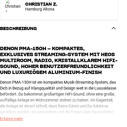
CHRISTIAN Z.
Hamburg Altona
BESCHREIBUNG
DENON PMA-150H – KOMPAKTES,
EXKLUSIVES STREAMING-SYSTEM MIT HEOS
MULTIROOM, RADIO, KRISTALLKLAREM HIFI-
SOUND, HOHER BENUTZERFREUNDLICHKEIT
UND LUXURIÖSEM ALUMINIUM-FINISH
Denon PMA-150H ist ein kompaktes Musik-Streaming-System, das
Dich in Bezug auf Klangqualität und Design weit in die Luxusklasse
befördert. Du bekommst großartigen HiFi-Sound, ohne eine große,
auffällige Anlage im Wohnzimmer stehen zu haben. Im Gegenteil,
die Anlage ist derart stilvoll, dass Deine Gäste und Du Gäste es
genießen werden, sie anzusehen und die Finger über die köstliche
Aluminiumoberseite gleiten zu lassen.
Erfahre mehr