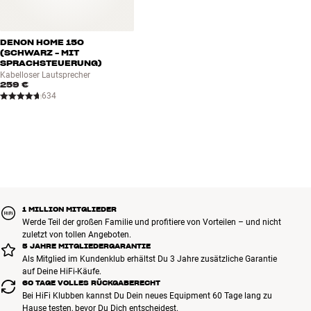
Deinem Geschmack und Deiner Inneneinrichtung passen.
Mehr von Denon
DENON HOME 150
(SCHWARZ - MIT
SPRACHSTEUERUNG)
Kabelloser Lautsprecher
259 €
634
1 MILLION MITGLIEDER
Werde Teil der großen Familie und profitiere von Vorteilen – und nicht
zuletzt von tollen Angeboten.
5 JAHRE MITGLIEDERGARANTIE
Als Mitglied im Kundenklub erhältst Du 3 Jahre zusätzliche Garantie
auf Deine HiFi-Käufe.
60 TAGE VOLLES RÜCKGABERECHT
Bei HiFi Klubben kannst Du Dein neues Equipment 60 Tage lang zu
Hause testen, bevor Du Dich entscheidest.