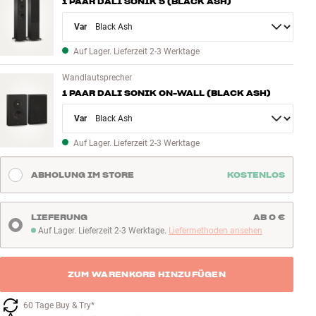
1 PAAR DALI SONIK 5 (BLACK ASH)
Variant
Auf Lager. Lieferzeit 2-3 Werktage
Wandlautsprecher
1 PAAR DALI SONIK ON-WALL (BLACK ASH)
Variant
Auf Lager. Lieferzeit 2-3 Werktage
ABHOLUNG IM STORE
KOSTENLOS
LIEFERUNG
AB 0 €
Auf Lager. Lieferzeit 2-3 Werktage.
Liefermethoden ansehen
Auf Lager. Lieferzeit 2-3 Werktage
ZUM WARENKORB HINZUFÜGEN
60 Tage Buy & Try*