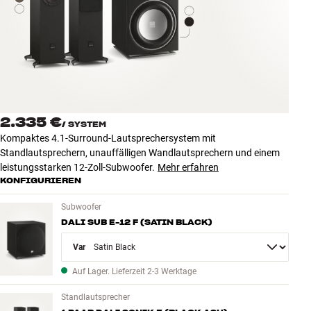
Zubehör
INSPIRATION
MARKEN
NEUHEITEN
2.335 €
/
SYSTEM
Kompaktes 4.1-Surround-Lautsprechersystem mit
ANGEBOTE
Standlautsprechern, unauffälligen Wandlautsprechern und einem
leistungsstarken 12-Zoll-Subwoofer.
Mehr erfahren
KONFIGURIEREN
Store Finden
Kundendienst
Subwoofer
Anmelden
DALI SUB E-12 F (SATIN BLACK)
Kundendienst
Bauen mit Klang
Variant
Auf Lager. Lieferzeit 2-3 Werktage
Standlautsprecher