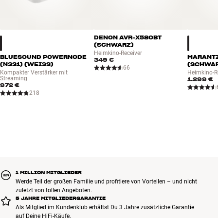
DENON AVR-X580BT
(SCHWARZ)
Heimkino-Receiver
BLUESOUND POWERNODE
MARANTZ
349 €
(N331) (WEISS)
(SCHWA
66
Kompakter Verstärker mit
Heimkino-R
Streaming
1.299 €
972 €
218
1 MILLION MITGLIEDER
Werde Teil der großen Familie und profitiere von Vorteilen – und nicht
zuletzt von tollen Angeboten.
5 JAHRE MITGLIEDERGARANTIE
Als Mitglied im Kundenklub erhältst Du 3 Jahre zusätzliche Garantie
auf Deine HiFi-Käufe.