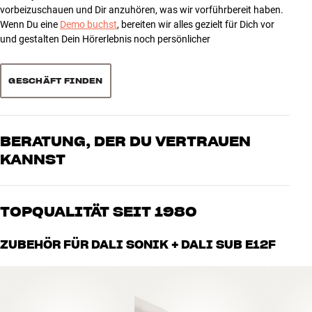
1
2
vorbeizuschauen und Dir anzuhören, was wir vorführbereit haben.
Wenn Du eine
Demo buchst
, bereiten wir alles gezielt für Dich vor
und gestalten Dein Hörerlebnis noch persönlicher
Sortieren
GESCHÄFT FINDEN
BERATUNG, DER DU VERTRAUEN
KANNST
Unsere Mitarbeiter sind echte Enthusiasten, die unsere Produkte
genau kennen und für großartigen Klang brennen – sei es für Musik
TOPQUALITÄT SEIT 1980
oder Heimkino. Erzähle uns, wovon Du träumst, und wir finden
gemeinsam die Lösung, die zu Deinen Bedürfnissen und Deinem
Alle Produkte von HiFi Klubben für Musik, Heimkino und TV sind
ZUBEHÖR FÜR DALI SONIK + DALI SUB E12F
Budget passt
sorgfältig ausgewählt und auf eine lange Lebensdauer ausgelegt.
Gut für Deinen Geldbeutel und die Umwelt.
BUCHE EINEN EXPERTEN