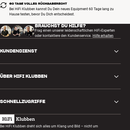
60 TAGE VOLLES RÜCKGABERECHT
Bei HiFi Klubben kannst Du Dein neues Equipment 60 Tage lang zu
Hause testen, bevor Du Dich entscheidest.
BRAUCHST DU HILFE?
Frag einen unserer leidenschaftlichen HiFi-Experten
oder kontaktiere den Kundenservice.
Hilfe erhalten
KUNDENDIENST
Kontakt
ÜBER HIFI KLUBBEN
Fragen und Antworten
Rückgabe und Reklamation
Store finden
Bestellung widerrufen
SCHNELLZUGRIFFE
Über uns
Lieferung
Kundenklub
Geschenkkarte
AGB
Abend zum Zuhören
Bei HiFi Klubben dreht sich alles um Klang und Bild – nicht um
Bauen mit Klang