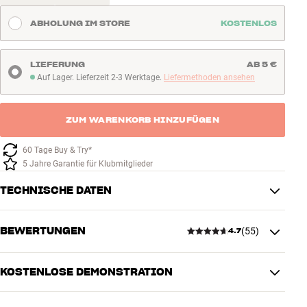
ABHOLUNG IM STORE
KOSTENLOS
LIEFERUNG
AB 5 €
Auf Lager. Lieferzeit 2-3 Werktage.
Liefermethoden ansehen
Auf Lager. Lieferzeit 2-3 Werktage
ZUM WARENKORB HINZUFÜGEN
60 Tage Buy & Try*
5 Jahre Garantie für Klubmitglieder
TECHNISCHE DATEN
BEWERTUNGEN
(
55
)
4.7
VERBINDUNGEN
Stecker
RCA
KOSTENLOSE DEMONSTRATION
4.7
PRODUKTDATEN