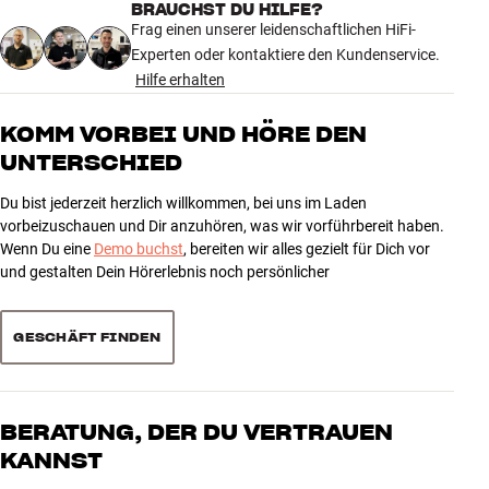
Noise-Dissipation System
Ja
BRAUCHST DU HILFE?
55 anzeigen
Kabellänge (m)
2
Frag einen unserer leidenschaftlichen HiFi-
Experten oder kontaktiere den Kundenservice.
Hilfe erhalten
MASSE UND DESIGN
5
38
Farbe
Weiß
4
15
KOMM VORBEI UND HÖRE DEN
Modell / Variante
2 Meter
UNTERSCHIED
3
2
Gewicht (kg)
0,13
Gewicht der Verpackung (kg)
0,13
2
0
Du bist jederzeit herzlich willkommen, bei uns im Laden
16 x 3 x 21 cm (breite x höhe x
1
Maße (Verpackung)
0
vorbeizuschauen und Dir anzuhören, was wir vorführbereit haben.
tiefe)
Wenn Du eine
Demo buchst
, bereiten wir alles gezielt für Dich vor
und gestalten Dein Hörerlebnis noch persönlicher
Sortieren
ALLGEMEINE MERKMALE
Farbe : Weiß
GESCHÄFT FINDEN
Anschlüsse : RCA
Leitermaterial : Versilbertes, sauerstofffreies LGC-Kupfer (0,5 %
Silber)
Schirmung : Metallbasiertes NDS (Noise-Dissipation System)
BERATUNG, DER DU VERTRAUEN
Kabellänge : 2/3/5/8/12/16/20 Meter
KANNST
Typ : Subwooferkabel