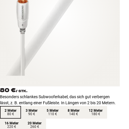
Zubehör
INSPIRATION
MARKEN
NEUHEITEN
ANGEBOTE
Store Finden
Kundendienst
80 €
Anmelden
/
STK.
Kundendienst
Besonders schlankes Subwooferkabel, das sich gut verbergen
Bauen mit Klang
lässt, z. B. entlang einer Fußleiste. In Längen von 2 bis 20 Metern.
2 Meter
3 Meter
5 Meter
8 Meter
12 Meter
80 €
90 €
110 €
140 €
180 €
16 Meter
20 Meter
220 €
260 €