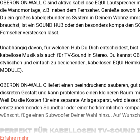
OBERON ON-WALL C sind aktive kabellose EQUI Lautsprecher in 
die Wandmontage, z.B. neben dem Fernseher. Genieße sowohl Mus
Du ein großes kabelgebundenes System in Deinem Wohnzimmer 
brauchst, ist ein SOUND HUB oder den besonders kompakten 
Fernseher verstecken lässt.
Unabhängig davon, für welchen Hub Du Dich entscheidest, bist Du
kabellose Musik als auch für TV-Sound in Stereo. Du kannst 
stylischen und einfach zu bedienenden, kabellosen EQUI Hei
MODULE).
OBERON ON-WALL C liefert einen beeindruckend sauberen, gut a
diskreten Gestalt und kann problemlos einen kleineren Raum mit 
Weil Du die Kosten für eine separate Anlage sparst, wird dieses 
ernstzunehmenden Soundbar oder einer herkömmlichen kompak
wünscht, füge einen Subwoofer Deiner Wahl hinzu. Auf Wunsch
PERFEKT FÜR KABELLOSEN TV-SOUND I
Erfahre mehr