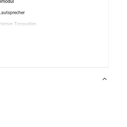
onmodul
Lautsprecher
xternen Tonquellen