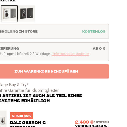
iche Hell
BHOLUNG IM STORE
KOSTENLOS
IEFERUNG
AB 0 €
Auf Lager. Lieferzeit 2-3 Werktage.
Liefermethoden ansehen
uf Lager. Lieferzeit 2-3 Werktage
ZUM WARENKORB HINZUFÜGEN
Tage Buy & Try*
ahre Garantie für Klubmitglieder
 ARTIKEL IST AUCH ALS TEIL EINES
SYSTEMS ERHÄLTLICH
SPARE 48%
2.499 €
DALI OBERON C
/
SYSTEM
VORHER
4.843 €