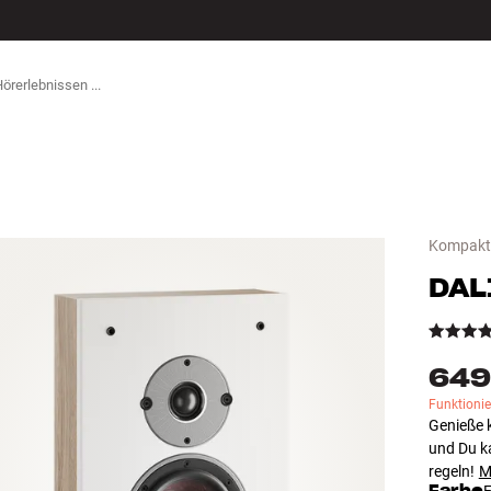
ZUBEHÖR
Kompaktl
DAL
649
Funktioni
Genieße k
und Du k
regeln!
M