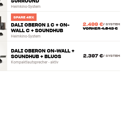
SURROUND
Heimkino-System
SPARE 45%
2.499 €
DALI OBERON 1 C + ON-
/
SYSTEM
VORHER
4.543 €
WALL C + SOUNDHUB
Heimkino-System
DALI OBERON ON-WALL +
2.397 €
SOUNDHUB + BLUOS
/
SYSTEM
Kompaktlautsprecher - aktiv