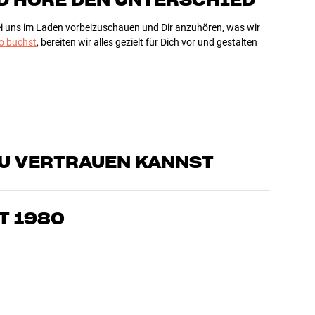
bei uns im Laden vorbeizuschauen und Dir anzuhören, was wir
 buchst
, bereiten wir alles gezielt für Dich vor und gestalten
DU VERTRAUEN KANNST
sten, die unsere Produkte genau kennen und für großartigen
eimkino. Erzähle uns, wovon Du träumst, und wir finden
T 1980
edürfnissen und Deinem Budget passt
k, Heimkino und TV sind sorgfältig ausgewählt und auf eine
einen Geldbeutel und die Umwelt.