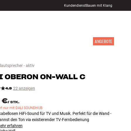
Kundendienst
Bauen mit Klang
STORE FINDEN
ANMELDEN
WARENKORB
INSPIRATION
MARKEN
NEUHEITEN
ANGEBOTE
autsprecher - aktiv
I
OBERON ON-WALL C
4.9
22 anzeigen
 €
/
STK.
ert nur mit DALI SOUNDHUB
abellosen HiFi-Sound für TV und Musik. Perfekt für die Wand -
annst den Ton via existierender TV-Fernbedienung
ehr erfahren