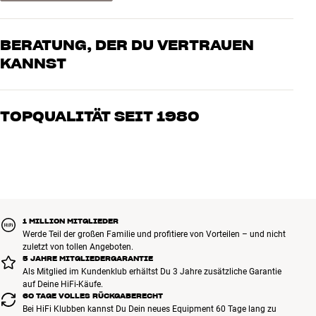
BERATUNG, DER DU VERTRAUEN
KANNST
Unsere Mitarbeiter sind echte Enthusiasten, die unsere Produkte
genau kennen und für großartigen Klang brennen – sei es für Musik
TOPQUALITÄT SEIT 1980
oder Heimkino. Erzähle uns, wovon Du träumst, und wir finden
gemeinsam die Lösung, die zu Deinen Bedürfnissen und Deinem
Alle Produkte von HiFi Klubben für Musik, Heimkino und TV sind
Budget passt
sorgfältig ausgewählt und auf eine lange Lebensdauer ausgelegt.
Gut für Deinen Geldbeutel und die Umwelt.
BUCHE EINEN EXPERTEN
1 MILLION MITGLIEDER
Werde Teil der großen Familie und profitiere von Vorteilen – und nicht
zuletzt von tollen Angeboten.
5 JAHRE MITGLIEDERGARANTIE
Als Mitglied im Kundenklub erhältst Du 3 Jahre zusätzliche Garantie
auf Deine HiFi-Käufe.
60 TAGE VOLLES RÜCKGABERECHT
Bei HiFi Klubben kannst Du Dein neues Equipment 60 Tage lang zu