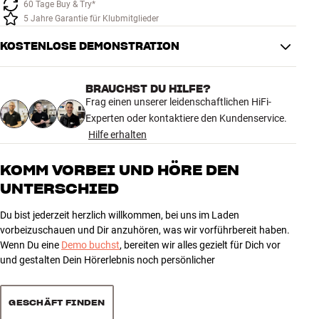
60 Tage Buy & Try*
Zubehör
5 Jahre Garantie für Klubmitglieder
KOSTENLOSE DEMONSTRATION
INSPIRATION
MARKEN
BRAUCHST DU HILFE?
Frag einen unserer leidenschaftlichen HiFi-
Experten oder kontaktiere den Kundenservice.
NEUHEITEN
Hilfe erhalten
ANGEBOTE
KOMM VORBEI UND HÖRE DEN
UNTERSCHIED
Store Finden
Kundendienst
Du bist jederzeit herzlich willkommen, bei uns im Laden
Anmelden
vorbeizuschauen und Dir anzuhören, was wir vorführbereit haben.
Kundendienst
Wenn Du eine
Demo buchst
, bereiten wir alles gezielt für Dich vor
Bauen mit Klang
und gestalten Dein Hörerlebnis noch persönlicher
GESCHÄFT FINDEN