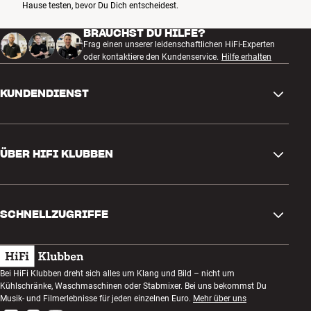
Hause testen, bevor Du Dich entscheidest.
BRAUCHST DU HILFE?
Frag einen unserer leidenschaftlichen HiFi-Experten
oder kontaktiere den Kundenservice.
Hilfe erhalten
KUNDENDIENST
Kontakt
ÜBER HIFI KLUBBEN
Fragen und Antworten
Rückgabe und Reklamation
Store finden
Bestellung widerrufen
SCHNELLZUGRIFFE
Über uns
Lieferung
Kundenklub
Geschenkkarte
AGB
Abend zum Zuhören
Bei HiFi Klubben dreht sich alles um Klang und Bild – nicht um
Bauen mit Klang
Kühlschränke, Waschmaschinen oder Stabmixer. Bei uns bekommst Du
Datenschutzerklärung
Wettbewerbe
Musik- und Filmerlebnisse für jeden einzelnen Euro.
Mehr über uns
Montage und Installation