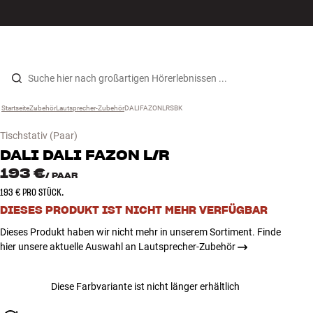
Hi-Fi
MENÜ
STORE FINDEN
ANMELDEN
WARENKORB
Lautsprecher
Zum Inhalt wechseln
Startseite
Zubehör
›
Lautsprecher-Zubehör
›
DALIFAZONLRSBK
›
Plattenspieler
Tischstativ
(Paar)
Kopfhörer
DALI
DALI FAZON L/R
193 €
/
PAAR
Surround
193 € PRO STÜCK.
DIESES PRODUKT IST NICHT MEHR VERFÜGBAR
TV
Dieses Produkt haben wir nicht mehr in unserem Sortiment. Finde
hier unsere aktuelle Auswahl an Lautsprecher-Zubehör
Systeme
Diese Farbvariante ist nicht länger erhältlich
Kabel