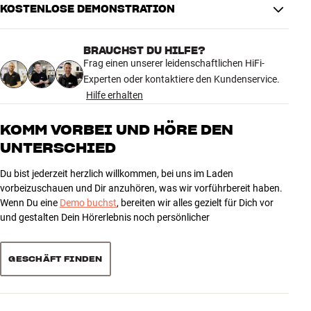
KOSTENLOSE DEMONSTRATION
4.9
9. NICOLAI KORNERUP
- Circles in f sharp minor (3:53)
BRAUCHST DU HILFE?
8 anzeigen
10. LEPROUS
- Castaway Angle (4:56)
Frag einen unserer leidenschaftlichen HiFi-
Experten oder kontaktiere den Kundenservice.
11. EMIL VIBERG
- Sofdu Unga Ástin Mín (3:25)
Hilfe erhalten
5
7
VOLUME 6 - CD TWO TRACKLIST
4
1
KOMM VORBEI UND HÖRE DEN
1. JONAH BLACKSMITH
- Entangled Strings (4:19)
UNTERSCHIED
3
0
2
0
Du bist jederzeit herzlich willkommen, bei uns im Laden
2. APOCALYPTICA
- Nothing Else Matters (4:46)
1
0
vorbeizuschauen und Dir anzuhören, was wir vorführbereit haben.
Wenn Du eine
Demo buchst
, bereiten wir alles gezielt für Dich vor
3. STAN GETZ
- The Girl From Ipanema (5:25)
und gestalten Dein Hörerlebnis noch persönlicher
Sortieren
4. KYOHEI SORITA
- La Campanella (5:33)
GESCHÄFT FINDEN
5. AEGTESKAB
- How Do You Do It (4:30)
6. JOHN RUTTER
- Pie Jesu (3:55)