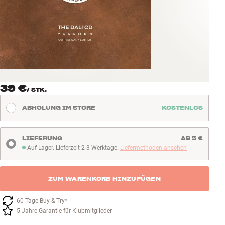
Zubehör
INSPIRATION
MARKEN
NEUHEITEN
39 €
/
STK.
ABHOLUNG IM STORE
KOSTENLOS
ANGEBOTE
Store Finden
LIEFERUNG
AB 5 €
Kundendienst
Auf Lager. Lieferzeit 2-3 Werktage.
Liefermethoden ansehen
Auf Lager. Lieferzeit 2-3 Werktage
Anmelden
Kundendienst
Bauen mit Klang
ZUM WARENKORB HINZUFÜGEN
60 Tage Buy & Try*
5 Jahre Garantie für Klubmitglieder