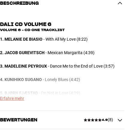
BESCHREIBUNG
DALI CD VOLUME 6
VOLUME 6 - CD ONE TRACKLIST
1. MELANIE DE BIASIO
- With All My Love (8:22)
2. JACOB GUREVITSCH
- Mexican Margarita (4:39)
3. MADELEINE PEYROUX
- Dance Me to the End of Love (3:57)
4. KUNIHIKO SUGANO
- Lonely Blues (4:42)
5. BJØRN FJÆSTAD
- I'm Not in Love (4:19)
Erfahre mehr
6. VESTBO TRIO
- 497 (5:04)
BEWERTUNGEN
(
8
)
7. TINGSEK
- Maggie and Al (4:56)
4.9
8. IBRAHIM MAALOUF
- Will Soon Be a Woman (5:16)