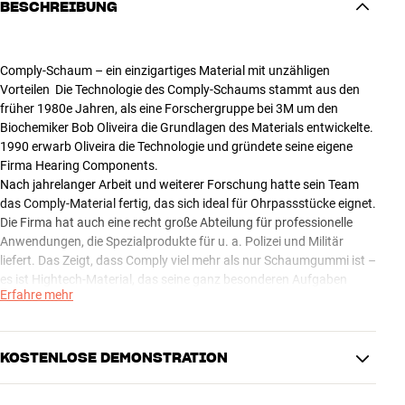
BESCHREIBUNG
Comply-Schaum – ein einzigartiges Material mit unzähligen
Vorteilen Die Technologie des Comply-Schaums stammt aus den
früher 1980e Jahren, als eine Forschergruppe bei 3M um den
Biochemiker Bob Oliveira die Grundlagen des Materials entwickelte.
1990 erwarb Oliveira die Technologie und gründete seine eigene
Firma Hearing Components.
Nach jahrelanger Arbeit und weiterer Forschung hatte sein Team
das Comply-Material fertig, das sich ideal für Ohrpassstücke eignet.
Die Firma hat auch eine recht große Abteilung für professionelle
Anwendungen, die Spezialprodukte für u. a. Polizei und Militär
liefert. Das Zeigt, dass Comply viel mehr als nur Schaumgummi ist –
es ist Hightech-Material, das seine ganz besonderen Aufgaben
Erfahre mehr
absolut perfekt löst.
Mehr von Comply
KOSTENLOSE DEMONSTRATION