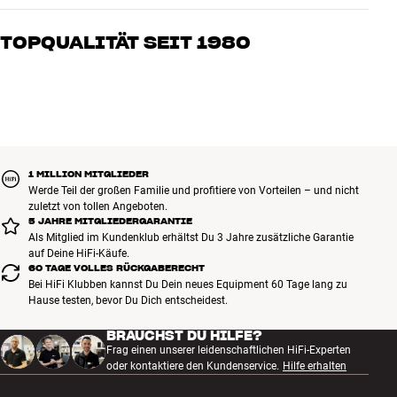
Unsere Mitarbeiter sind echte Enthusiasten, die unsere Produkte
genau kennen und für großartigen Klang brennen – sei es für Musik
TOPQUALITÄT SEIT 1980
oder Heimkino. Erzähle uns, wovon Du träumst, und wir finden
gemeinsam die Lösung, die zu Deinen Bedürfnissen und Deinem
Alle Produkte von HiFi Klubben für Musik, Heimkino und TV sind
Budget passt
sorgfältig ausgewählt und auf eine lange Lebensdauer ausgelegt.
Gut für Deinen Geldbeutel und die Umwelt.
BUCHE EINEN EXPERTEN
1 MILLION MITGLIEDER
Werde Teil der großen Familie und profitiere von Vorteilen – und nicht
zuletzt von tollen Angeboten.
5 JAHRE MITGLIEDERGARANTIE
Als Mitglied im Kundenklub erhältst Du 3 Jahre zusätzliche Garantie
auf Deine HiFi-Käufe.
60 TAGE VOLLES RÜCKGABERECHT
Bei HiFi Klubben kannst Du Dein neues Equipment 60 Tage lang zu
Hause testen, bevor Du Dich entscheidest.
BRAUCHST DU HILFE?
Frag einen unserer leidenschaftlichen HiFi-Experten
oder kontaktiere den Kundenservice.
Hilfe erhalten