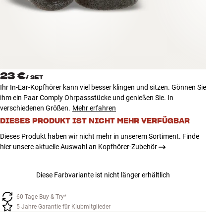
Zubehör
INSPIRATION
MARKEN
23 €
/
SET
NEUHEITEN
Ihr In-Ear-Kopfhörer kann viel besser klingen und sitzen. Gönnen Sie
ihm ein Paar Comply Ohrpassstücke und genießen Sie. In
ANGEBOTE
verschiedenen Größen.
Mehr erfahren
DIESES PRODUKT IST NICHT MEHR VERFÜGBAR
Store Finden
Dieses Produkt haben wir nicht mehr in unserem Sortiment. Finde
Kundendienst
hier unsere aktuelle Auswahl an Kopfhörer-Zubehör
Anmelden
Kundendienst
Diese Farbvariante ist nicht länger erhältlich
Bauen mit Klang
60 Tage Buy & Try*
5 Jahre Garantie für Klubmitglieder