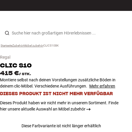
Hi-Fi
MENÜ
STORE FINDEN
ANMELDEN
WARENKORB
Lautsprecher
Zum Inhalt wechseln
Startseite
Zubehör
›
Möbel zubehör
›
CLICS10BK
›
Plattenspieler
Regal
Kopfhörer
CLIC
S10
415 €
/
STK.
Surround
Montiere selbst nach deinen Vorstellungen zusätzliche Böden in
deinem clic-Möbel. Verschiedene Ausführungen.
Mehr erfahren
TV
DIESES PRODUKT IST NICHT MEHR VERFÜGBAR
Dieses Produkt haben wir nicht mehr in unserem Sortiment. Finde
Systeme
hier unsere aktuelle Auswahl an Möbel zubehör
Kabel
Diese Farbvariante ist nicht länger erhältlich