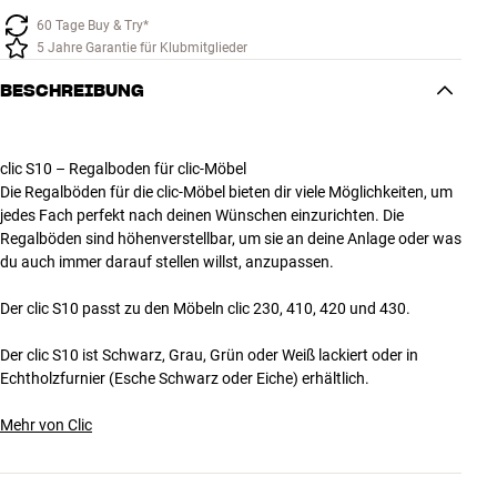
Zubehör
60 Tage Buy & Try*
5 Jahre Garantie für Klubmitglieder
INSPIRATION
BESCHREIBUNG
MARKEN
clic S10 – Regalboden für clic-Möbel
NEUHEITEN
Die Regalböden für die clic-Möbel bieten dir viele Möglichkeiten, um
jedes Fach perfekt nach deinen Wünschen einzurichten. Die
Regalböden sind höhenverstellbar, um sie an deine Anlage oder was
ANGEBOTE
du auch immer darauf stellen willst, anzupassen.
Store Finden
Der clic S10 passt zu den Möbeln clic 230, 410, 420 und 430.
Kundendienst
Anmelden
Der clic S10 ist Schwarz, Grau, Grün oder Weiß lackiert oder in
Kundendienst
Echtholzfurnier (Esche Schwarz oder Eiche) erhältlich.
Bauen mit Klang
Mehr von Clic