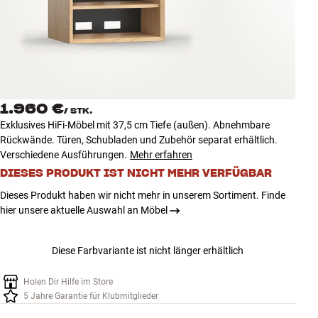
Zubehör
INSPIRATION
MARKEN
1.960 €
/
STK.
NEUHEITEN
Exklusives HiFi-Möbel mit 37,5 cm Tiefe (außen). Abnehmbare
Rückwände. Türen, Schubladen und Zubehör separat erhältlich.
ANGEBOTE
Verschiedene Ausführungen.
Mehr erfahren
DIESES PRODUKT IST NICHT MEHR VERFÜGBAR
Store Finden
Dieses Produkt haben wir nicht mehr in unserem Sortiment. Finde
Kundendienst
hier unsere aktuelle Auswahl an Möbel
Anmelden
Kundendienst
Diese Farbvariante ist nicht länger erhältlich
Bauen mit Klang
Holen Dir Hilfe im Store
5 Jahre Garantie für Klubmitglieder