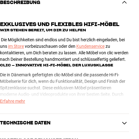
BESCHREIBUNG
EXKLUSIVES UND FLEXIBLES HIFI-MÖBEL
WIR STEHEN BEREIT,
UM DIR ZU HELFEN
Die Möglichkeiten sind endlos und Du bist herzlich eingeladen, bei
uns
im Store
vorbeizuschauen oder den
Kundenservice
zu
kontaktieren, um Dich beraten zu lassen. Alle Möbel von clic werden
nach Deiner Bestellung handmontiert und schlüsselfertig geliefert.
CLIC – INNOVATIVE HI-FI-MÖBEL DER LUXUSKLASSE
Die in Dänemark gefertigten clic-Möbel sind die passende Hi-Fi-
Möbelserie für dich, wenn du Funktionalität, Design und Finish der
Spitzenklasse suchst. Diese exklusiven Möbel präsentieren
moderne Audio- und Videoprodukte von ihrer besten Seite. Durch
das elegante Design und die unzähligen
Erfahre mehr
Kombinationsmöglichkeiten findest du passend zu deiner
Einrichtung und Musikanlage immer deine clic-Lösung.
TECHNISCHE DATEN
Die clic-Möbel sind unglaublich flexibel und überzeugen mit
zahlreichen innovativen Details, wie eine beeindruckende Auswahl