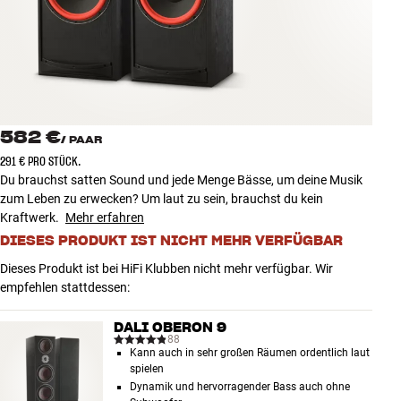
Zubehör
INSPIRATION
MARKEN
582 €
/
PAAR
NEUHEITEN
291 € PRO STÜCK.
Du brauchst satten Sound und jede Menge Bässe, um deine Musik
ANGEBOTE
zum Leben zu erwecken? Um laut zu sein, brauchst du kein
Kraftwerk.
Mehr erfahren
DIESES PRODUKT IST NICHT MEHR VERFÜGBAR
Store Finden
Kundendienst
Dieses Produkt ist bei HiFi Klubben nicht mehr verfügbar. Wir
Anmelden
empfehlen stattdessen:
Kundendienst
Bauen mit Klang
DALI OBERON 9
88
Kann auch in sehr großen Räumen ordentlich laut
spielen
Dynamik und hervorragender Bass auch ohne