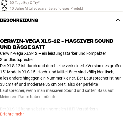
60 Tage Buy & Try*
10 Jahre Mitgliedsgarantie auf dieses Produkt
BESCHREIBUNG
CERWIN-VEGA XLS-12 - MASSIVER SOUND
UND BÄSSE SATT
Cerwin-Vega XLS-12 – ein leistungsstarker und kompakter
Standlautsprecher
Der XLS-12 ist durch und durch eine verkleinerte Version des großen
15"-Modells XLS-15. Hoch- und Mitteltöner sind völlig identisch,
alles andere hingegen ein Nummer kleiner. Der Lautsprecher ist nur
33 cm tief und moderate 35 cm breit, also der perfekte
Lautsprecher, wenn man massiven Sound und satten Bass auf
kleinerem Raum haben möchte.
Der XLS-12 kann selbst an normalen Hi-Fi-Verstärkern
Erfahre mehr
ohrenbetäubend laut und mit fast genau so tiefem Bass spielen wie
das größere Modell. Wenn du aber einen wirklich potenten
Verstärker anschließt – z. B. von NAD – solltest du den