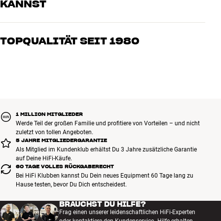
KANNST
Unsere Mitarbeiter sind echte Enthusiasten, die unsere Produkte
genau kennen und für großartigen Klang brennen – sei es für Musik
TOPQUALITÄT SEIT 1980
oder Heimkino. Erzähle uns, wovon Du träumst, und wir finden
gemeinsam die Lösung, die zu Deinen Bedürfnissen und Deinem
Alle Produkte von HiFi Klubben für Musik, Heimkino und TV sind
Budget passt
sorgfältig ausgewählt und auf eine lange Lebensdauer ausgelegt.
Gut für Deinen Geldbeutel und die Umwelt.
BUCHE EINEN EXPERTEN
1 MILLION MITGLIEDER
Werde Teil der großen Familie und profitiere von Vorteilen – und nicht
zuletzt von tollen Angeboten.
5 JAHRE MITGLIEDERGARANTIE
Als Mitglied im Kundenklub erhältst Du 3 Jahre zusätzliche Garantie
auf Deine HiFi-Käufe.
60 TAGE VOLLES RÜCKGABERECHT
Bei HiFi Klubben kannst Du Dein neues Equipment 60 Tage lang zu
Hause testen, bevor Du Dich entscheidest.
BRAUCHST DU HILFE?
Frag einen unserer leidenschaftlichen HiFi-Experten