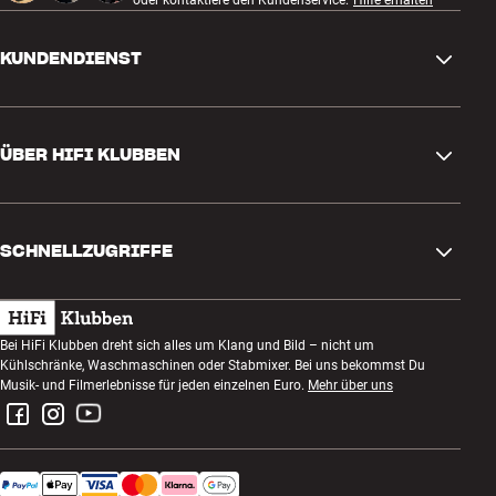
oder kontaktiere den Kundenservice.
Hilfe erhalten
KUNDENDIENST
Kontakt
ÜBER HIFI KLUBBEN
Fragen und Antworten
Rückgabe und Reklamation
Store finden
Bestellung widerrufen
SCHNELLZUGRIFFE
Über uns
Lieferung
Kundenklub
Geschenkkarte
AGB
Abend zum Zuhören
Bei HiFi Klubben dreht sich alles um Klang und Bild – nicht um
Bauen mit Klang
Kühlschränke, Waschmaschinen oder Stabmixer. Bei uns bekommst Du
Datenschutzerklärung
Wettbewerbe
Musik- und Filmerlebnisse für jeden einzelnen Euro.
Mehr über uns
Montage und Installation
Impressum
Jobs bei HiFi Klubben
Miete dir eine SOUNDBOKS
Rückgabe von Elektroschrott