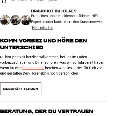
5 Jahre Garantie für Klubmitglieder
Zubehör
BRAUCHST DU HILFE?
Frag einen unserer leidenschaftlichen HiFi-
INSPIRATION
Experten oder kontaktiere den Kundenservice.
Hilfe erhalten
MARKEN
KOMM VORBEI UND HÖRE DEN
NEUHEITEN
UNTERSCHIED
ANGEBOTE
Du bist jederzeit herzlich willkommen, bei uns im Laden
vorbeizuschauen und Dir anzuhören, was wir vorführbereit haben.
Wenn Du eine
Demo buchst
, bereiten wir alles gezielt für Dich vor
Store Finden
und gestalten Dein Hörerlebnis noch persönlicher
Kundendienst
Anmelden
Kundendienst
GESCHÄFT FINDEN
Bauen mit Klang
BERATUNG, DER DU VERTRAUEN