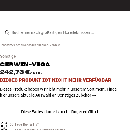
Hi-Fi
MENÜ
STORE FINDEN
ANMELDEN
WARENKORB
Lautsprecher
Zum Inhalt wechseln
Startseite
Zubehör
›
Sonstiges Zubehör
›
CVXD5BK
›
Plattenspieler
Sonstige
Kopfhörer
CERWIN-VEGA
242,73 €
/
STK.
Surround
DIESES PRODUKT IST NICHT MEHR VERFÜGBAR
Dieses Produkt haben wir nicht mehr in unserem Sortiment. Finde
TV
hier unsere aktuelle Auswahl an Sonstiges Zubehör
Systeme
Diese Farbvariante ist nicht länger erhältlich
Kabel
60 Tage Buy & Try*