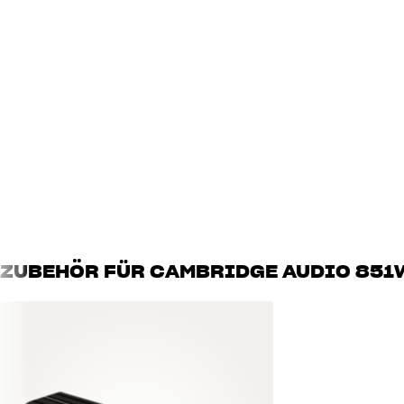
Pre out : Nein
Fernbedienung : Ja (Systemfernbedienung)
Kategorie : Stereo-Leistungsverstärker
Gewicht : 19,1 kg
Farbe : Silber oder Schwarz
Größe : 43,0 x 14,8 x 36,5 cm (B x H x T)
Kopfhörerausgang : Nein
Eingänge : L/R (XLR/RCA)
Phono-Eingang : Nein
Ausgangsleistung 4 Ohm : 2 x 300 Watt
Ausgangsleistung 8 Ohm : 2 x 200 Watt
ZUBEHÖR FÜR CAMBRIDGE AUDIO 851