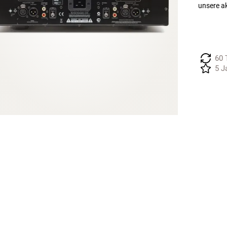
unsere a
60 
5 J