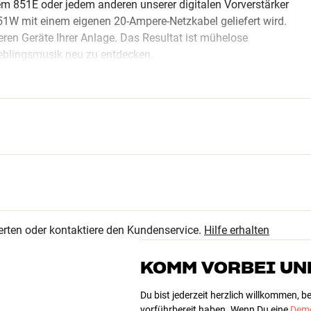
m 851E oder jedem anderen unserer digitalen Vorverstärker
851W mit einem eigenen 20-Ampere-Netzkabel geliefert wird.
ren Geräte Ihrer Anlage. Das Resultat ist mühelose
Lieblingsmusik neu zu entdecken.
erten oder kontaktiere den Kundenservice.
Hilfe erhalten
KOMM VORBEI UN
x tiefe)
Du bist jederzeit herzlich willkommen, 
vorführbereit haben. Wenn Du eine
Demo