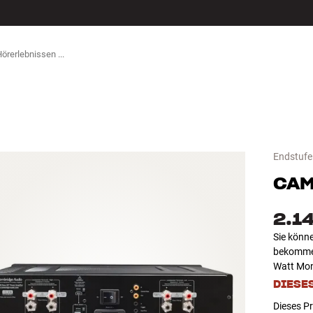
ZUBEHÖR
Endstufe
CAM
2.1
Sie könn
bekommen
Watt Mon
DIESE
Dieses Pr