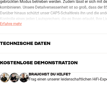
gebrückten Modus betrieben werden. Zudem lässt er sich mit de
kombinieren. Unsere Detailversessenheit ist so groß, dass der 
Darüber hinaus schützt unser CAP5-Schaltkreis ihn und die ande
Kontrolle eines jeden Lautsprechers, die es Ihnen erlaubt, Ihre 
Erfahre mehr
TECHNISCHE DATEN
KOSTENLOSE DEMONSTRATION
MASSE UND DESIGN
Farbe
Silber
BRAUCHST DU HILFE?
Modell / Variante
Silber
Frag einen unserer leidenschaftlichen HiFi-Exp
Gewicht (kg)
21
Gewicht der Verpackung (kg)
22
Maße (Verpackung)
49 x 29 x 60 cm (breite x höhe 
ALLGEMEINE MERKMALE