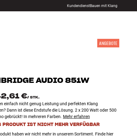
Kundendienst
Bauen mit Klang
STORE FINDEN
ANMELDEN
WARENKORB
INSPIRATION
MARKEN
NEUHEITEN
ANGEBOTE
BRIDGE
AUDIO 851W
42,61 €
/
STK.
en einfach nicht genug Leistung und perfekten Klang
? Dann ist diese Endstufe die Lösung. 2 x 200 Watt oder 500
o gebrückt! In mehreren Farben.
Mehr erfahren
S PRODUKT IST NICHT MEHR VERFÜGBAR
odukt haben wir nicht mehr in unserem Sortiment. Finde hier