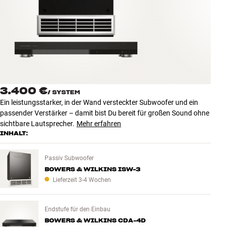
Zubehör
INSPIRATION
MARKEN
NEUHEITEN
3.400 €
/
SYSTEM
Ein leistungsstarker, in der Wand versteckter Subwoofer und ein
ANGEBOTE
passender Verstärker – damit bist Du bereit für großen Sound ohne
sichtbare Lautsprecher.
Mehr erfahren
INHALT:
Store Finden
Kundendienst
Passiv Subwoofer
Anmelden
BOWERS & WILKINS ISW-3
Kundendienst
Bauen mit Klang
Lieferzeit 3-4 Wochen
Endstufe für den Einbau
BOWERS & WILKINS CDA-4D