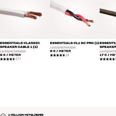
ESSENTIALS CLASSIC
ESSENTIALS CL1 SC PRO (1)
ESSENTI
SPEAKER CABLE 1 (1)
SPEAKER
Lautsprecherkabel
8 €
/ METER
Lautsprecherkabel
Lautsprech
8 €
/ METER
17 €
/ ME
24
277
1 MILLION MITGLIEDER