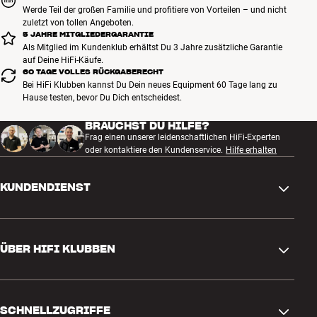
Werde Teil der großen Familie und profitiere von Vorteilen – und nicht
zuletzt von tollen Angeboten.
5 JAHRE MITGLIEDERGARANTIE
Als Mitglied im Kundenklub erhältst Du 3 Jahre zusätzliche Garantie
auf Deine HiFi-Käufe.
60 TAGE VOLLES RÜCKGABERECHT
Bei HiFi Klubben kannst Du Dein neues Equipment 60 Tage lang zu
Hause testen, bevor Du Dich entscheidest.
BRAUCHST DU HILFE?
Frag einen unserer leidenschaftlichen HiFi-Experten
oder kontaktiere den Kundenservice.
Hilfe erhalten
KUNDENDIENST
Kontakt
ÜBER HIFI KLUBBEN
Fragen und Antworten
Rückgabe und Reklamation
Store finden
Bestellung widerrufen
SCHNELLZUGRIFFE