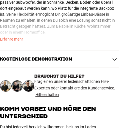
passiver Subwoofer, der in Schränke, Decken, Böden oder überall
dort eingebaut werden kann, wo Platz für die integrierte Backbox
ist. Seine Flexibilität ermöglicht Dir, großartige Einbau-Bässe in
Räumen zu erhalten, in denen Du solch eine Lösung sonst nicht in
Betracht gezogen hättest. Zum Beispiel in Küche, Wohnzimmer
oder in einem Homeoffice.
Erfahre mehr
Die beiden 6,5“ Einheiten sind in einer ausgewogenen Rücken-an-
Rücken-Konfiguration angeordnet, die sehr effektiv Vibrationen
verhindert, die sich an der Wand ausbreiten und den Klang negativ
KOSTENLOSE DEMONSTRATION
beeinflussen könnten. Mit dem ISW-3 erhältst Du das volle
Klangerlebnis und den richtigen Punch in die Magengrube, sowohl
bei Musik als auch im Heimkino. Der ISW-3 wird über den Verstärker
BRAUCHST DU HILFE?
CDA-4D versorgt.
Frag einen unserer leidenschaftlichen HiFi-
Experten oder kontaktiere den Kundenservice.
BOWERS & WILKINS CDA-4D – LEISTUNGSSTARKER,
Hilfe erhalten
KOMPAKTER 4-KANAL-LEISTUNGSVERSTÄRKER FÜR
INSTALLATION UND MULTIROOM
KOMM VORBEI UND HÖRE DEN
CDA-4D ist eine leistungsstarke, kompakte 4 x 125 Watt HiFi-
UNTERSCHIED
Endstufe des weltbekannten britischen Lautsprecherspezialisten.
Die vier Audiokanäle können paarweise auf 250 Watt in 8 Ohm
Du bist jederzeit herzlich willkommen, bei uns im Laden